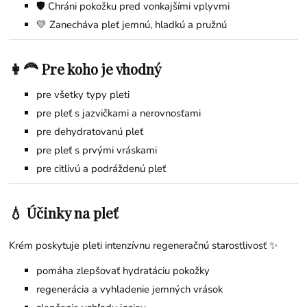
🛡️ Chráni pokožku pred vonkajšími vplyvmi
💛 Zanecháva pleť jemnú, hladkú a pružnú
👩‍🦰 Pre koho je vhodný
pre všetky typy pleti
pre pleť s jazvičkami a nerovnosťami
pre dehydratovanú pleť
pre pleť s prvými vráskami
pre citlivú a podráždenú pleť
💧 Účinky na pleť
Krém poskytuje pleti intenzívnu regeneračnú starostlivosť ✨
pomáha zlepšovať hydratáciu pokožky
regenerácia a vyhladenie jemných vrások