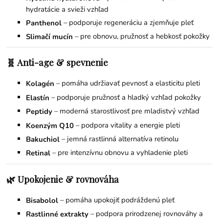
hydratácie a svieži vzhľad
– podporuje regeneráciu a zjemňuje pleť
Panthenol
– pre obnovu, pružnosť a hebkosť pokožky
Slimačí mucín
🧬 Anti-age & spevnenie
– pomáha udržiavať pevnosť a elasticitu pleti
Kolagén
– podporuje pružnosť a hladký vzhľad pokožky
Elastín
– moderná starostlivosť pre mladistvý vzhľad
Peptidy
– podpora vitality a energie pleti
Koenzým Q10
– jemná rastlinná alternatíva retinolu
Bakuchiol
– pre intenzívnu obnovu a vyhladenie pleti
Retinal
🌿 Upokojenie & rovnováha
– pomáha upokojiť podráždenú pleť
Bisabolol
– podpora prirodzenej rovnováhy a
Rastlinné extrakty