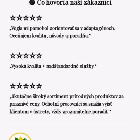
🟢 Čo hovoria naši zákazníci
⭐⭐⭐⭐⭐
„Vegis mi pomohol zorientovať sa v adaptogénoch.
Oceňujem kvalitu, návody aj poradňu.“
⭐⭐⭐⭐⭐
„Vysoká kvalita + nadštandardné služby.“
⭐⭐⭐⭐⭐
„Skutočne široký sortiment prírodných produktov za
priaznivé ceny. Ochotní pracovníci sa snažia vyjsť
klientom v ústrety, vždy zrozumiteľne poradiť. “