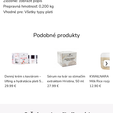
Zloženie: zobraziť popis
Prepravná hmotnosť: 0,200 kg
Vhodné pre: Všetky typy pleti
Podobné produkty
Denný krém s kaviárom –
Sérum na tvár so slimačím
KWAILNARA Bri
lifting a hydratácia pleti 50
extraktom Hristina, 50 ml
Milk Rice rozjas
ml
100 ml
29.99 €
27.99 €
12.90 €