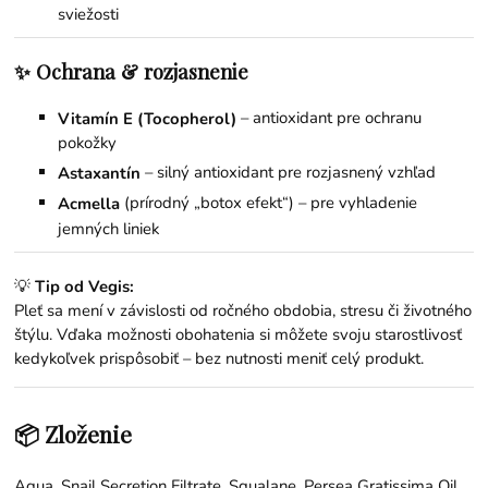
sviežosti
✨ Ochrana & rozjasnenie
– antioxidant pre ochranu
Vitamín E (Tocopherol)
pokožky
– silný antioxidant pre rozjasnený vzhľad
Astaxantín
(prírodný „botox efekt“) – pre vyhladenie
Acmella
jemných liniek
💡
Tip od Vegis:
Pleť sa mení v závislosti od ročného obdobia, stresu či životného
štýlu. Vďaka možnosti obohatenia si môžete svoju starostlivosť
kedykoľvek prispôsobiť – bez nutnosti meniť celý produkt.
📦 Zloženie
Aqua, Snail Secretion Filtrate, Squalane, Persea Gratissima Oil,