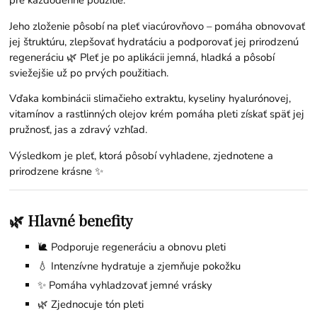
Jeho zloženie pôsobí na pleť viacúrovňovo – pomáha obnovovať
jej štruktúru, zlepšovať hydratáciu a podporovať jej prirodzenú
regeneráciu 🌿 Pleť je po aplikácii jemná, hladká a pôsobí
sviežejšie už po prvých použitiach.
Vďaka kombinácii slimačieho extraktu, kyseliny hyalurónovej,
vitamínov a rastlinných olejov krém pomáha pleti získať späť jej
pružnosť, jas a zdravý vzhľad.
Výsledkom je pleť, ktorá pôsobí vyhladene, zjednotene a
prirodzene krásne ✨
🌿 Hlavné benefity
🐌 Podporuje regeneráciu a obnovu pleti
💧 Intenzívne hydratuje a zjemňuje pokožku
✨ Pomáha vyhladzovať jemné vrásky
🌿 Zjednocuje tón pleti