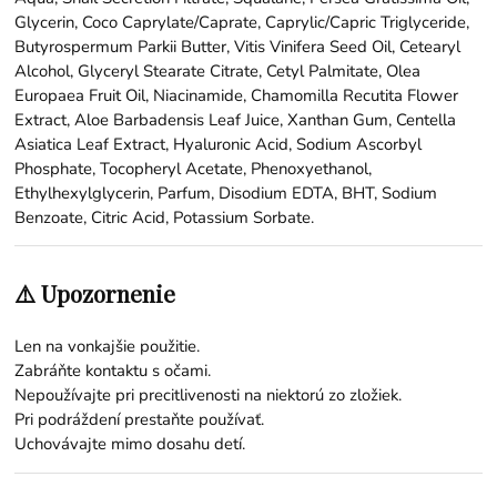
Glycerin, Coco Caprylate/Caprate, Caprylic/Capric Triglyceride,
Butyrospermum Parkii Butter, Vitis Vinifera Seed Oil, Cetearyl
Alcohol, Glyceryl Stearate Citrate, Cetyl Palmitate, Olea
Europaea Fruit Oil, Niacinamide, Chamomilla Recutita Flower
Extract, Aloe Barbadensis Leaf Juice, Xanthan Gum, Centella
Asiatica Leaf Extract, Hyaluronic Acid, Sodium Ascorbyl
Phosphate, Tocopheryl Acetate, Phenoxyethanol,
Ethylhexylglycerin, Parfum, Disodium EDTA, BHT, Sodium
Benzoate, Citric Acid, Potassium Sorbate.
⚠️ Upozornenie
Len na vonkajšie použitie.
Zabráňte kontaktu s očami.
Nepoužívajte pri precitlivenosti na niektorú zo zložiek.
Pri podráždení prestaňte používať.
Uchovávajte mimo dosahu detí.