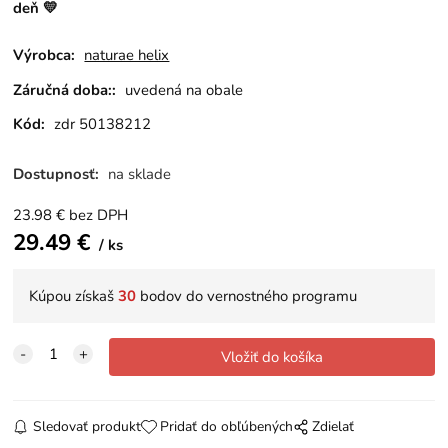
deň 💛
Výrobca:
naturae helix
Záručná doba::
uvedená na obale
Kód:
zdr 50138212
Dostupnosť:
na sklade
23.98
€
bez DPH
29.49
€
ks
Kúpou získaš
30
bodov do vernostného programu
Sledovať produkt
Pridať do obľúbených
Zdielať