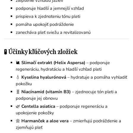
zlepšenie vzhľadu jaziev
podporuje hladší a jemnejší vzhľad
prispieva k zjednoteniu tónu pleti
pomáha upokojiť podráždenie
zanecháva pleť sviežu a revitalizovanú
🧪 Účinky kľúčových zložiek
🐌
Slimačí extrakt (Helix Aspersa)
– podporuje
regeneráciu, hydratáciu a hladší vzhľad pleti
💧
Kyselina hyalurónová
– hydratuje a pomáha vyhladiť
pokožku
🧬
Niacínamid (vitamín B3)
– zjednocuje tón pleti a
podporuje jej obnovu
🌿
Centella asiatica
– podporuje regeneráciu a
upokojenie pokožky
🌼
Harmanček a aloe vera
– zmierňujú podráždenie a
zjemňujú pleť