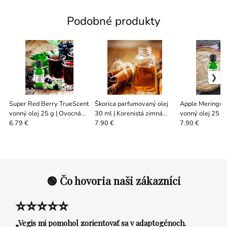
Podobné produkty
Super Red Berry TrueScent
Škorica parfumovaný olej
Apple Meringue
vonný olej 25 g | Ovocná
30 ml | Korenistá zimná
vonný olej 25 g 
vôňa bobúľ
vôňa
dezertná vôňa
6.79 €
7.90 €
7.90 €
🟢 Čo hovoria naši zákazníci
⭐⭐⭐⭐⭐
„Vegis mi pomohol zorientovať sa v adaptogénoch.