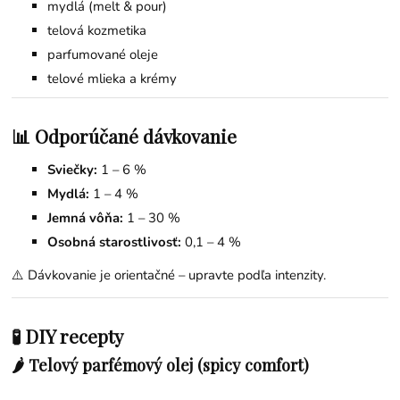
mydlá (melt & pour)
telová kozmetika
parfumované oleje
telové mlieka a krémy
📊 Odporúčané dávkovanie
Sviečky:
1 – 6 %
Mydlá:
1 – 4 %
Jemná vôňa:
1 – 30 %
Osobná starostlivosť:
0,1 – 4 %
⚠️ Dávkovanie je orientačné – upravte podľa intenzity.
🧪 DIY recepty
🌶️ Telový parfémový olej (spicy comfort)