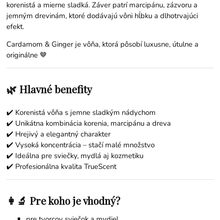
korenistá a mierne sladká. Záver patrí marcipánu, zázvoru a
jemným drevinám, ktoré dodávajú vôni hĺbku a dlhotrvajúci
efekt.
Cardamom & Ginger je vôňa, ktorá pôsobí luxusne, útulne a
originálne 🤎
🌿 Hlavné benefity
✔️ Korenistá vôňa s jemne sladkým nádychom
✔️ Unikátna kombinácia korenia, marcipánu a dreva
✔️ Hrejivý a elegantný charakter
✔️ Vysoká koncentrácia – stačí malé množstvo
✔️ Ideálna pre sviečky, mydlá aj kozmetiku
✔️ Profesionálna kvalita TrueScent
👩‍🔬 Pre koho je vhodný?
pre tvorcov sviečok a mydiel