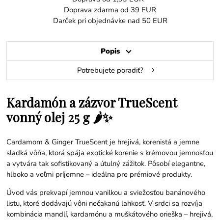
Doprava zdarma od 39 EUR
Darček pri objednávke nad 50 EUR
Popis
Potrebujete poradiť?
Kardamón a zázvor TrueScent
vonný olej 25 g 🌶️✨
Cardamom & Ginger TrueScent je hrejivá, korenistá a jemne
sladká vôňa, ktorá spája exotické korenie s krémovou jemnosťou
a vytvára tak sofistikovaný a útulný zážitok. Pôsobí elegantne,
hlboko a veľmi príjemne – ideálna pre prémiové produkty.
Úvod vás prekvapí jemnou vanilkou a sviežosťou banánového
listu, ktoré dodávajú vôni nečakanú ľahkosť. V srdci sa rozvíja
kombinácia mandlí, kardamónu a muškátového orieška – hrejivá,