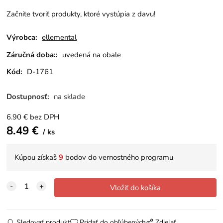
Začnite tvoriť produkty, ktoré vystúpia z davu!
Výrobca:
ellemental
Záručná doba::
uvedená na obale
Kód:
D-1761
Dostupnosť:
na sklade
6.90
€
bez DPH
8.49
€
ks
Kúpou získaš
9
bodov do vernostného programu
Sledovať produkt
Pridať do obľúbených
Zdielať