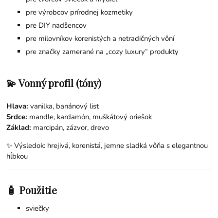
pre výrobcov prírodnej kozmetiky
pre DIY nadšencov
pre milovníkov korenistých a netradičných vôní
pre značky zamerané na „cozy luxury“ produkty
💫 Vonný profil (tóny)
Hlava:
vanilka, banánový list
Srdce:
mandle, kardamón, muškátový oriešok
Základ:
marcipán, zázvor, drevo
✨ Výsledok: hrejivá, korenistá, jemne sladká vôňa s elegantnou
hĺbkou
🧴 Použitie
sviečky