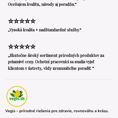
Oceňujem kvalitu, návody aj poradňu.“
⭐⭐⭐⭐⭐
„Vysoká kvalita + nadštandardné služby.“
⭐⭐⭐⭐⭐
„Skutočne široký sortiment prírodných produktov za
priaznivé ceny. Ochotní pracovníci sa snažia vyjsť
klientom v ústrety, vždy zrozumiteľne poradiť. “
Vegis – prírodné riešenia pre zdravie, rovnováhu a krásu.