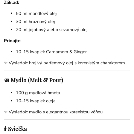
Základ:
50 ml mandľový olej
30 ml hroznový olej
20 ml jojobový alebo sezamový olej
Pridajte:
10–15 kvapiek Cardamom & Ginger
✨ Výsledok: hrejivý parfémový olej s korenistým charakterom.
🧼 Mydlo (Melt & Pour)
100 g mydlová hmota
10–15 kvapiek oleja
✨ Výsledok: mydlo s elegantnou korenistou vôňou.
🕯️ Sviečka