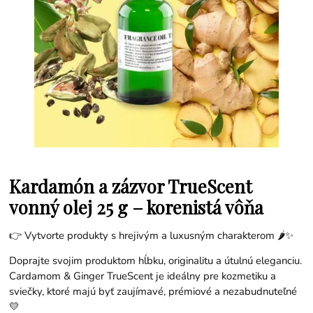
Kardamón a zázvor TrueScent
vonný olej 25 g – korenistá vôňa
👉 Vytvorte produkty s hrejivým a luxusným charakterom 🌶️✨
Doprajte svojim produktom hĺbku, originalitu a útulnú eleganciu.
Cardamom & Ginger TrueScent je ideálny pre kozmetiku a
sviečky, ktoré majú byť zaujímavé, prémiové a nezabudnuteľné
💛