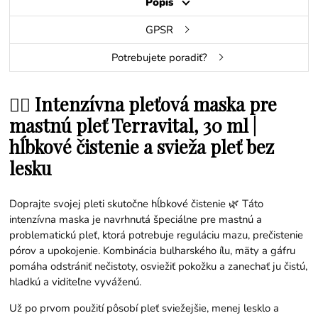
Popis
GPSR
Potrebujete poradiť?
🧖‍♀️ Intenzívna pleťová maska pre
mastnú pleť Terravital, 30 ml |
hĺbkové čistenie a svieža pleť bez
lesku
Doprajte svojej pleti skutočne hĺbkové čistenie 🌿 Táto
intenzívna maska je navrhnutá špeciálne pre mastnú a
problematickú pleť, ktorá potrebuje reguláciu mazu, prečistenie
pórov a upokojenie. Kombinácia bulharského ílu, mäty a gáfru
pomáha odstrániť nečistoty, osviežiť pokožku a zanechať ju čistú,
hladkú a viditeľne vyváženú.
Už po prvom použití pôsobí pleť sviežejšie, menej lesklo a