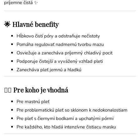
príjemne čistá ✨
🌟 Hlavné benefity
Hĺbkovo čistí póry a odstraňuje nečistoty
Pomáha regulovať nadmernú tvorbu mazu
Osviežuje a zanecháva príjemný chladivý pocit
Podporuje čistejší a vyvážený vzhľad pleti
Zanecháva pleť jemnú a hladkú
👩‍⚕️ Pre koho je vhodná
Pre mastnú pleť
Pre problematickú pleť so sklonom k nedokonalostiam
Pre pleť s čiernymi bodkami a upchatými pórmi
Pre každého, kto hľadá intenzívne čistiacu masku