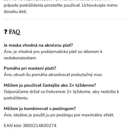
prípade podráždenia prestaňte používať. Uchovávajte mimo
dosahu detí.
❓ FAQ
Je maska vhodná na aknóznu pleť?
Áno, je vhodná pre problematickú pleť so sklonom k
nedokonalostiam.
Pomáha pri mastení pleti?
Áno, obsah ílu pomáha absorbovať prebytočný maz.
Môžem ju používať častejšie ako 2× týždenne?
Odporúčame držať sa frekvencie 2× týždenne, aby nedošlo k
podráždeniu.
Môžem ju kombinovať s peelingom?
Áno, ideálne je použiť ju po peelingu pre maximálny efekt.
EAN kód: 3800214830274