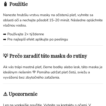
🧴 Použitie
Naneste hrubšiu vrstvu masky na očistenú pleť, vyhnite sa
oblasti očí a nechajte pôsobiť 15–20 minút. Následne opláchnite
vlažnou vodou.
➡️ Používajte 2× týždenne
➡️ Pre najlepší efekt aplikujte po peelingu
💡 Prečo zaradiť túto masku do rutiny
Ak vás trápi mastná pleť, čierne bodky alebo lesk, táto maska je
ideálnym riešením 💚 Pomáha udržať pleť čistú, sviežu a
vyváženú bez zbytočného zaťaženia.
⚠️ Upozornenie
Len na vonkajšie použitie. Vyhnite sa kontaktu s očami. V