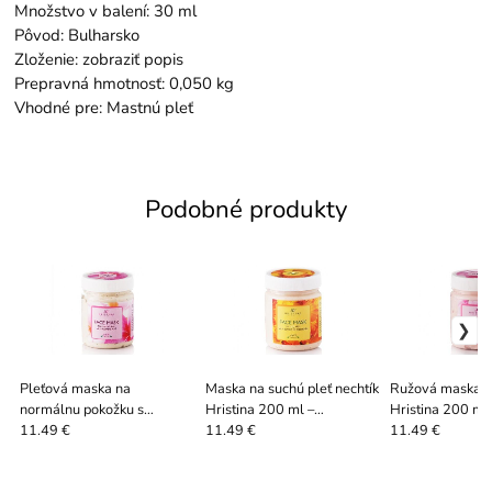
Množstvo v balení: 30 ml
Pôvod: Bulharsko
Zloženie: zobraziť popis
Prepravná hmotnosť: 0,050 kg
Vhodné pre: Mastnú pleť
Podobné produkty
Pleťová maska na
Maska na suchú pleť nechtík
Ružová maska n
normálnu pokožku s
Hristina 200 ml –
Hristina 200 ml
vitamínmi A a E, 200 ml
hydratácia
hydratácia a roz
11.49 €
11.49 €
11.49 €