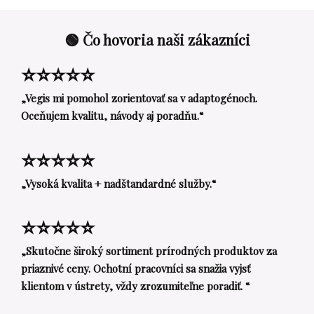
🟢 Čo hovoria naši zákazníci
⭐⭐⭐⭐⭐
„Vegis mi pomohol zorientovať sa v adaptogénoch.
Oceňujem kvalitu, návody aj poradňu.“
⭐⭐⭐⭐⭐
„Vysoká kvalita + nadštandardné služby.“
⭐⭐⭐⭐⭐
„Skutočne široký sortiment prírodných produktov za
priaznivé ceny. Ochotní pracovníci sa snažia vyjsť
klientom v ústrety, vždy zrozumiteľne poradiť. “