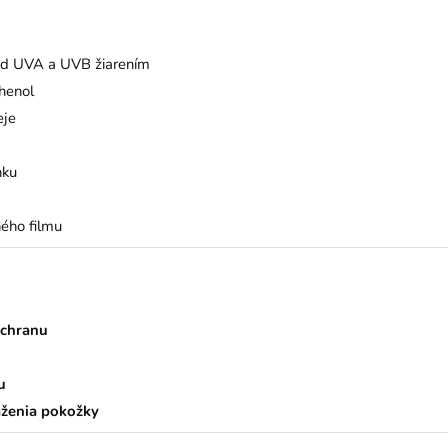
ed UVA a UVB žiarením
henol
eje
nku
ného filmu
ochranu
u
ženia pokožky