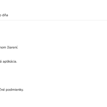
o dňa
nom žiarení.
 aplikácia.
ečné podmienky.