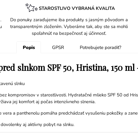
STAROSTLIVO VYBRANÁ KVALITA
.
Do ponuky zaraďujeme iba produkty s jasným pôvodom a
u
transparentným zložením. Vyberáme tak, aby ste sa mohli
spoľahnúť na bezpečnosť aj účinnosť.
Popis
GPSR
Potrebujete poradiť?
ed slnkom SPF 50, Hristina, 150 ml ☀
tavenú slnku
bez kompromisov v starostlivosti. Hydratačné mlieko SPF 50 od Hri
žiava jej komfort aj počas intenzívneho slnenia.
loe vera a panthenolu pomáha predchádzať vysušeniu pokožky a zanec
 dovolenky aj aktívny pobyt na slnku.