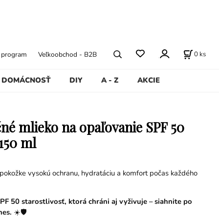
0
ks
ý program
Veľkoobchod - B2B
DOMÁCNOSŤ
DIY
A - Z
AKCIE
né mlieko na opaľovanie SPF 50
 150 ml
 pokožke vysokú ochranu, hydratáciu a komfort počas každého
PF 50 starostlivosť, ktorá chráni aj vyživuje – siahnite po
nes.
☀️🛡️