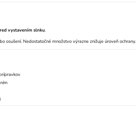
red vystavením slnku
.
lebo osušení. Nedostatočné množstvo výrazne znižuje úroveň ochrany.
 prípravkov
ením
i