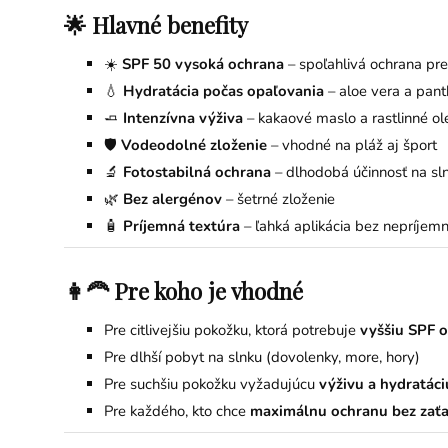
🌟 Hlavné benefity
☀️
SPF 50 vysoká ochrana
– spoľahlivá ochrana pr
💧
Hydratácia počas opaľovania
– aloe vera a pant
🧈
Intenzívna výživa
– kakaové maslo a rastlinné ol
🛡️
Vodeodolné zloženie
– vhodné na pláž aj šport
🔬
Fotostabilná ochrana
– dlhodobá účinnosť na sl
🌿
Bez alergénov
– šetrné zloženie
🧴
Príjemná textúra
– ľahká aplikácia bez nepríjem
👩‍🦰 Pre koho je vhodné
Pre citlivejšiu pokožku, ktorá potrebuje
vyššiu SPF 
Pre dlhší pobyt na slnku (dovolenky, more, hory)
Pre suchšiu pokožku vyžadujúcu
výživu a hydratáci
Pre každého, kto chce
maximálnu ochranu bez zaťa