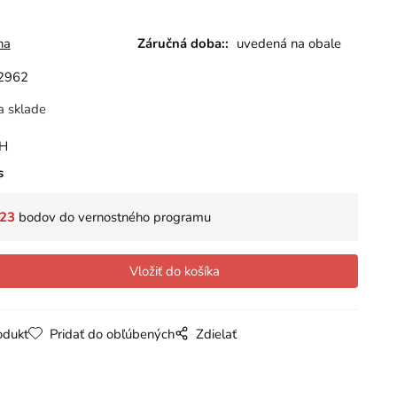
na
Záručná doba::
uvedená na obale
2962
a sklade
PH
s
23
bodov do vernostného programu
odukt
Pridať do obľúbených
Zdielať