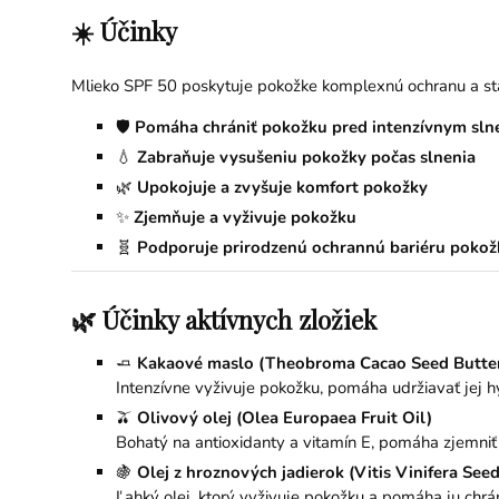
☀️ Účinky
Mlieko SPF 50 poskytuje pokožke komplexnú ochranu a star
🛡️
Pomáha chrániť pokožku pred intenzívnym sln
💧
Zabraňuje vysušeniu pokožky počas slnenia
🌿
Upokojuje a zvyšuje komfort pokožky
✨
Zjemňuje a vyživuje pokožku
🧬
Podporuje prirodzenú ochrannú bariéru pokož
🌿 Účinky aktívnych zložiek
🧈
Kakaové maslo (Theobroma Cacao Seed Butte
Intenzívne vyživuje pokožku, pomáha udržiavať jej h
🫒
Olivový olej (Olea Europaea Fruit Oil)
Bohatý na antioxidanty a vitamín E, pomáha zjemniť
🍇
Olej z hroznových jadierok (Vitis Vinifera Seed
Ľahký olej, ktorý vyživuje pokožku a pomáha ju chrá