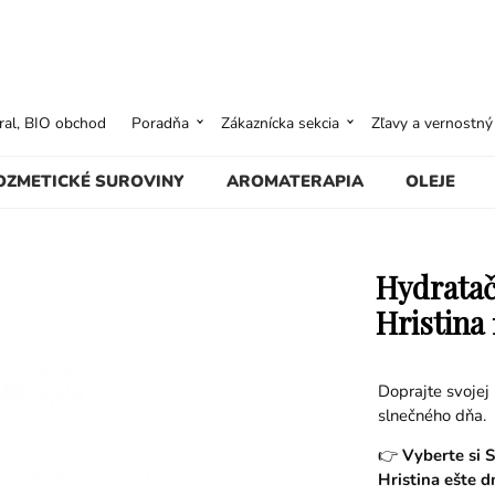
ural, BIO obchod
Poradňa
Zákaznícka sekcia
Zľavy a vernostn
OZMETICKÉ SUROVINY
AROMATERAPIA
OLEJE
Hydratač
Hristina
Doprajte svojej
slnečného dňa.
👉
Vyberte si S
Hristina ešte d