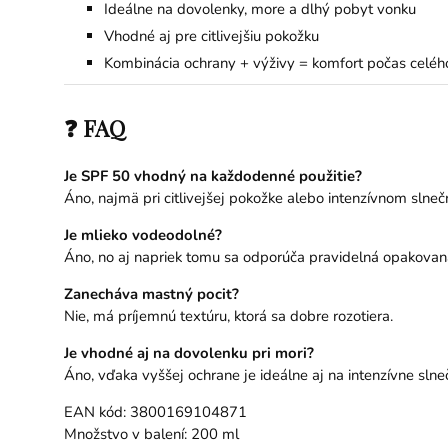
Ideálne na dovolenky, more a dlhý pobyt vonku
Vhodné aj pre citlivejšiu pokožku
Kombinácia ochrany + výživy = komfort počas celéh
❓ FAQ
Je SPF 50 vhodný na každodenné použitie?
Áno, najmä pri citlivejšej pokožke alebo intenzívnom slneč
Je mlieko vodeodolné?
Áno, no aj napriek tomu sa odporúča pravidelná opakovaná
Zanecháva mastný pocit?
Nie, má príjemnú textúru, ktorá sa dobre rozotiera.
Je vhodné aj na dovolenku pri mori?
Áno, vďaka vyššej ochrane je ideálne aj na intenzívne sln
EAN kód: 3800169104871
Množstvo v balení: 200 ml