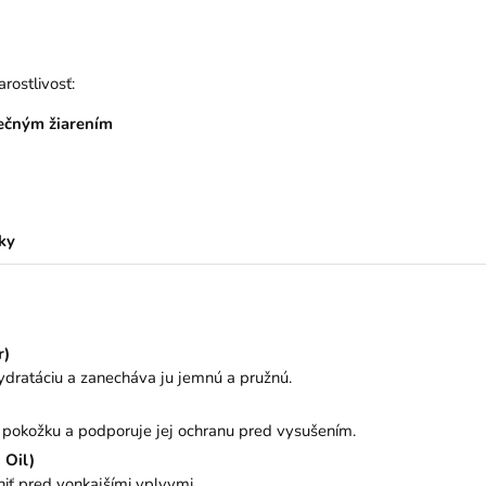
ostlivosť:
ečným žiarením
ky
r)
ydratáciu a zanecháva ju jemnú a pružnú.
 pokožku a podporuje jej ochranu pred vysušením.
 Oil)
niť pred vonkajšími vplyvmi.