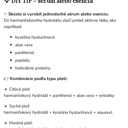
💡 DIY TIP – sérum alebo esencia
✨
Skúste si vyrobiť jednoduché sérum alebo esenciu:
Do harmančekového hydrolátu stačí pridať aktívne látky ako
napríklad:
kyselina hyalurónová
aloe vera
panthenol
peptidy
hodvábne proteíny
👉
Kombinácie podľa typu pleti:
🔹 Citlivá pleť:
harmančekový hydrolát + panthenol + aloe vera + extrakty
🔹 Suchá pleť:
harmančekový hydrolát + kyselina hyalurónová + aquaxyl
🔹 Mastná pleť: