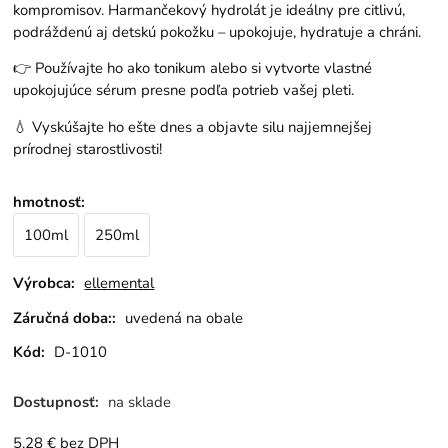
kompromisov. Harmančekový hydrolát je ideálny pre citlivú,
podráždenú aj detskú pokožku – upokojuje, hydratuje a chráni.
👉 Používajte ho ako tonikum alebo si vytvorte vlastné
upokojujúce sérum presne podľa potrieb vašej pleti.
💧 Vyskúšajte ho ešte dnes a objavte silu najjemnejšej
prírodnej starostlivosti!
hmotnosť
:
100ml
250ml
Výrobca:
ellemental
Záručná doba::
uvedená na obale
Kód:
D-1010
Dostupnosť:
na sklade
5.28
€
bez DPH