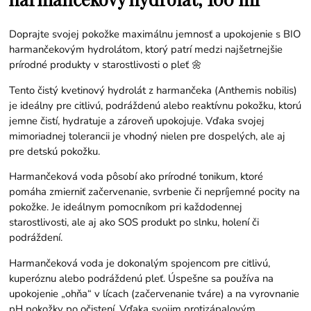
Doprajte svojej pokožke maximálnu jemnosť a upokojenie s BIO
harmančekovým hydrolátom, ktorý patrí medzi najšetrnejšie
prírodné produkty v starostlivosti o pleť 🌼
Tento čistý kvetinový hydrolát z harmančeka (Anthemis nobilis)
je ideálny pre citlivú, podráždenú alebo reaktívnu pokožku, ktorú
jemne čistí, hydratuje a zároveň upokojuje. Vďaka svojej
mimoriadnej tolerancii je vhodný nielen pre dospelých, ale aj
pre detskú pokožku.
Harmančeková voda pôsobí ako prírodné tonikum, ktoré
pomáha zmierniť začervenanie, svrbenie či nepríjemné pocity na
pokožke. Je ideálnym pomocníkom pri každodennej
starostlivosti, ale aj ako SOS produkt po slnku, holení či
podráždení.
Harmančeková voda je dokonalým spojencom pre citlivú,
kuperóznu alebo podráždenú pleť. Úspešne sa používa na
upokojenie „ohňa“ v lícach (začervenanie tváre) a na vyrovnanie
pH pokožky po očistení. Vďaka svojim protizápalovým