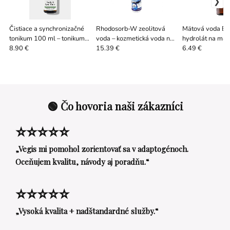
Čistiace a synchronizačné
Rhodosorb-W zeolitová
Mätová voda BI
tonikum 100 ml – tonikum
voda – kozmetická voda na
hydrolát na mas
na mastnú a zmiešanú pleť
pleť | 100 ml
osvieženie
8.90 €
15.39 €
6.49 €
🟢 Čo hovoria naši zákazníci
⭐⭐⭐⭐⭐
„Vegis mi pomohol zorientovať sa v adaptogénoch.
Oceňujem kvalitu, návody aj poradňu.“
⭐⭐⭐⭐⭐
„Vysoká kvalita + nadštandardné služby.“