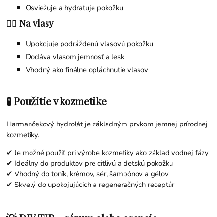
Osviežuje a hydratuje pokožku
💆‍♀️ Na vlasy
Upokojuje podráždenú vlasovú pokožku
Dodáva vlasom jemnosť a lesk
Vhodný ako finálne opláchnutie vlasov
🧪 Použitie v kozmetike
Harmančekový hydrolát je základným prvkom jemnej prírodnej
kozmetiky.
✔ Je možné použiť pri výrobe kozmetiky ako základ vodnej fázy
✔ Ideálny do produktov pre citlivú a detskú pokožku
✔ Vhodný do toník, krémov, sér, šampónov a gélov
✔ Skvelý do upokojujúcich a regeneračných receptúr