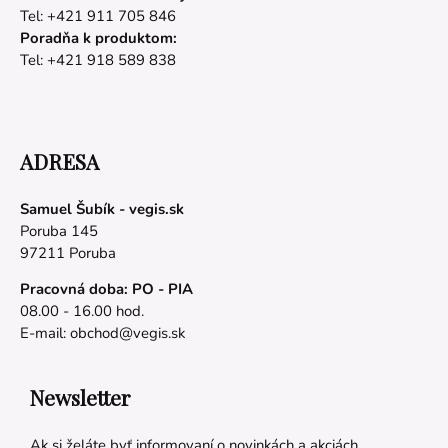
Tel: +421 911 705 846
Poradňa k produktom:
Tel: +421 918 589 838
ADRESA
Samuel Šubík - vegis.sk
Poruba 145
97211 Poruba
Pracovná doba: PO - PIA
08.00 - 16.00 hod.
E-mail:
obchod@vegis.sk
Newsletter
Ak si želáte byť informovaní o novinkách a akciách,