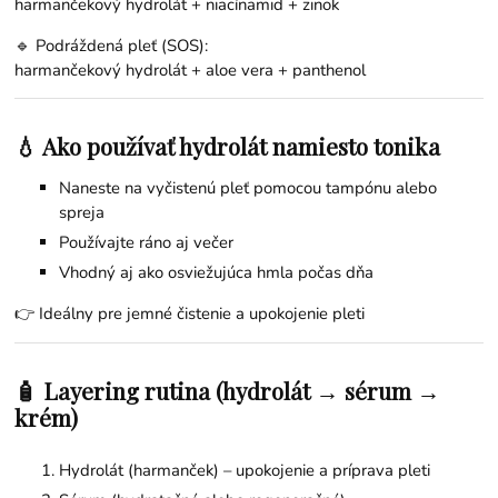
harmančekový hydrolát + niacínamid + zinok
🔹 Podráždená pleť (SOS):
harmančekový hydrolát + aloe vera + panthenol
💧 Ako používať hydrolát namiesto tonika
Naneste na vyčistenú pleť pomocou tampónu alebo
spreja
Používajte ráno aj večer
Vhodný aj ako osviežujúca hmla počas dňa
👉 Ideálny pre jemné čistenie a upokojenie pleti
🧴 Layering rutina (hydrolát → sérum →
krém)
Hydrolát (harmanček) – upokojenie a príprava pleti