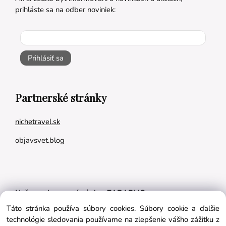
prihláste sa na odber noviniek:
Prihlásiť sa
Partnerské stránky
nichetravel.sk
objavsvet.blog
Naše appky pre vás úplne ZADARMO:
Táto stránka používa súbory cookies. Súbory cookie a ďalšie
Tréningový plán na mieru
technológie sledovania používame na zlepšenie vášho zážitku z