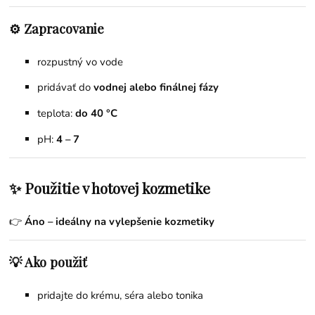
⚙️ Zapracovanie
rozpustný vo vode
pridávať do
vodnej alebo finálnej fázy
teplota:
do 40 °C
pH:
4 – 7
✨ Použitie v hotovej kozmetike
👉
Áno – ideálny na vylepšenie kozmetiky
💡 Ako použiť
pridajte do krému, séra alebo tonika