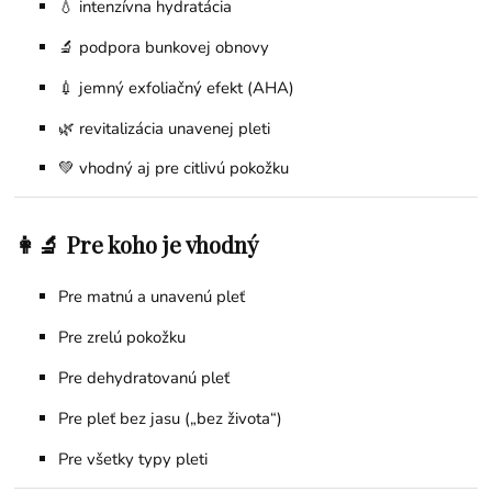
💧 intenzívna hydratácia
🔬 podpora bunkovej obnovy
💉 jemný exfoliačný efekt (AHA)
🌿 revitalizácia unavenej pleti
💚 vhodný aj pre citlivú pokožku
👩‍🔬 Pre koho je vhodný
Pre matnú a unavenú pleť
Pre zrelú pokožku
Pre dehydratovanú pleť
Pre pleť bez jasu („bez života“)
Pre všetky typy pleti