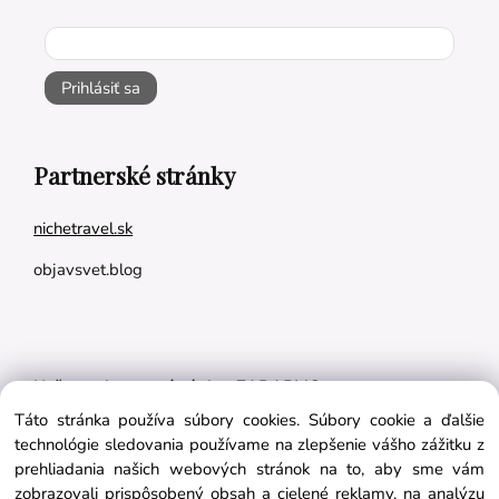
Prihlásiť sa
Partnerské stránky
nichetravel.sk
objavsvet.blog
Naše appky pre vás úplne ZADARMO:
Táto stránka používa súbory cookies. Súbory cookie a ďalšie
Tréningový plán na mieru
technológie sledovania používame na zlepšenie vášho zážitku z
BMI kalkulačka
prehliadania našich webových stránok na to, aby sme vám
zobrazovali prispôsobený obsah a cielené reklamy, na analýzu