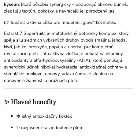
kyselín
, ktoré pôsobia synergicky – podporujú obnovu buniek,
zlepšujú textúru pokožky a navracajú jej prirodzený jas.
👉 Ideálna aktívna látka pre modernú „glow“ kozmetiku
Extrakt 7 Superfruits je multifunkčný botanický komplex, ktorý
spája silu siedmich vybraných druhov ovocia (malina, jahoda,
kiwi, jablko, broskyňa, papája a uhorka) pre kompletnú
revitalizáciu pleti. Táto aktívna zložka je bohatá na vitamíny,
antioxidanty a alfa-hydroxykyseliny (AHA), ktoré ponúkajú
synergický účinok hlbokej hydratácie, antioxidačnej ochrany a
stimulácie bunkovej obnovy, vďaka čomu je ideálna na
obnovenie žiarivosti a pružnosti pleti.
✨ Hlavné benefity
🍓 silný antioxidačný kokteil
✨ rozjasnenie a zjednotenie pleti