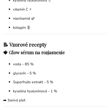
kyselina hyalurónová 💧
vitamín C ⚡
niacínamid 🌿
kolagén 🧬
📝 Vzorové recepty
🍓 Glow sérum na rozjasnenie
voda – 85 %
glycerín – 5 %
Superfruits extrakt – 5 %
kyselina hyalurónová – 1 %
➡️ žiarivá pleť