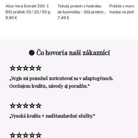
Aloe Vera Extrakt 200: 1
Tekutý proteín z hodvábu
Prášok z morskýc
BIO prášok 10 / 20 / 50 g
do kozmetiky - Silk protein
maska na pleť a
10 g
9.90 €
7.49 €
🟢 Čo hovoria naši zákazníci
⭐⭐⭐⭐⭐
„Vegis mi pomohol zorientovať sa v adaptogénoch.
Oceňujem kvalitu, návody aj poradňu.“
⭐⭐⭐⭐⭐
„Vysoká kvalita + nadštandardné služby.“
⭐⭐⭐⭐⭐