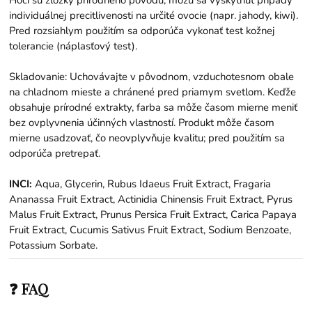
Hoci sú zložky prírodného pôvodu, môžu sa vyskytnúť prípady
individuálnej precitlivenosti na určité ovocie (napr. jahody, kiwi).
Pred rozsiahlym použitím sa odporúča vykonať test kožnej
tolerancie (náplasťový test).
Skladovanie: Uchovávajte v pôvodnom, vzduchotesnom obale
na chladnom mieste a chránené pred priamym svetlom. Keďže
obsahuje prírodné extrakty, farba sa môže časom mierne meniť
bez ovplyvnenia účinných vlastností. Produkt môže časom
mierne usadzovať, čo neovplyvňuje kvalitu; pred použitím sa
odporúča pretrepať.
INCI:
Aqua, Glycerin, Rubus Idaeus Fruit Extract, Fragaria
Ananassa Fruit Extract, Actinidia Chinensis Fruit Extract, Pyrus
Malus Fruit Extract, Prunus Persica Fruit Extract, Carica Papaya
Fruit Extract, Cucumis Sativus Fruit Extract, Sodium Benzoate,
Potassium Sorbate.
❓ FAQ