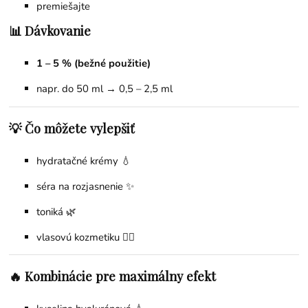
premiešajte
📊 Dávkovanie
1 – 5 % (bežné použitie)
napr. do 50 ml → 0,5 – 2,5 ml
💡 Čo môžete vylepšiť
hydratačné krémy 💧
séra na rozjasnenie ✨
toniká 🌿
vlasovú kozmetiku 💆‍♀️
🔥 Kombinácie pre maximálny efekt