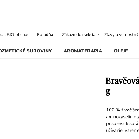
ural, BIO obchod
Poradňa
Zákaznícka sekcia
Zľavy a vernostn
OZMETICKÉ SUROVINY
AROMATERAPIA
OLEJE
Bravčová
g
100 % živočíšna 
aminokyselín gly
prispieva k spr
užívanie, vareni