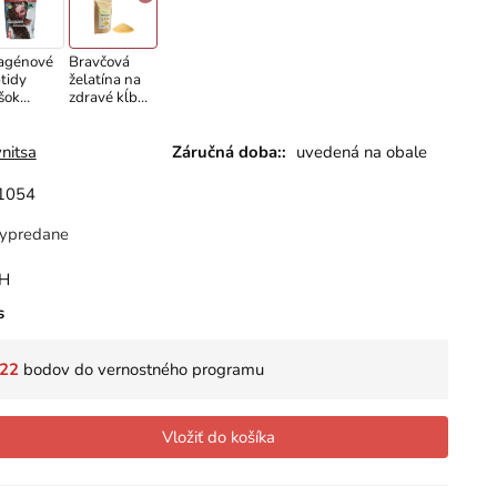
agénové
Bravčová
tidy
želatína na
šok
zdravé kĺby
sen, 360
200 / 400 g
nitsa
Záručná doba::
uvedená na obale
1054
ypredane
PH
s
22
bodov do vernostného programu