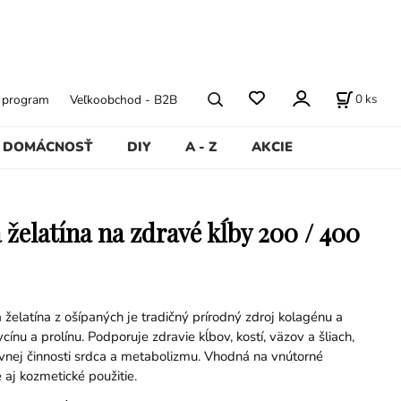
0
ks
ý program
Veľkoobchod - B2B
DOMÁCNOSŤ
DIY
A - Z
AKCIE
 želatína na zdravé kĺby 200 / 400
želatína z ošípaných je tradičný prírodný zdroj kolagénu a
cínu a prolínu. Podporuje zdravie kĺbov, kostí, väzov a šliach,
ávnej činnosti srdca a metabolizmu. Vhodná na vnútorné
e aj kozmetické použitie.