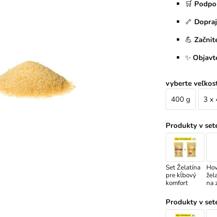
🛒
Podpor
🦴
Dopraj
💪
Začnit
✨
Objavt
vyberte veľkos
400 g
3 x
Produkty v set
Set Želatína
Hov
pre kĺbový
žel
komfort
na 
kĺb
Produkty v set