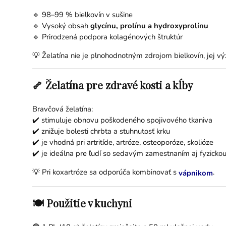
🔹 98–99 % bielkovín v sušine
🔹 Vysoký obsah
glycínu, prolínu a hydroxyprolínu
🔹 Prirodzená podpora kolagénových štruktúr
💡 Želatína nie je plnohodnotným zdrojom bielkovín, jej 
🦴 Želatína pre zdravé kosti a kĺby
Bravčová želatína:
✔️ stimuluje obnovu poškodeného spojivového tkaniva
✔️ znižuje bolesti chrbta a stuhnutosť krku
✔️ je vhodná pri artritíde, artróze, osteoporóze, skolióze
✔️ je ideálna pre ľudí so sedavým zamestnaním aj fyzicko
💡 Pri koxartróze sa odporúča kombinovať s
.
vápnikom
🍽️ Použitie v kuchyni