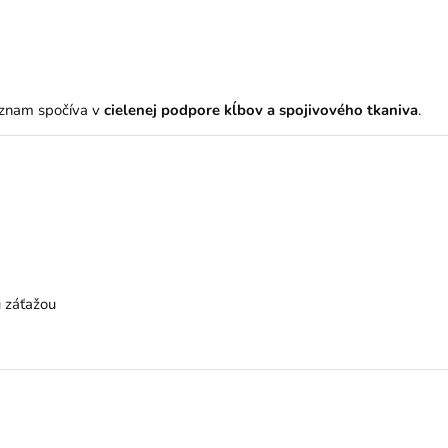
význam spočíva v
cielenej podpore kĺbov a spojivového tkaniva
.
u záťažou