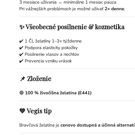
3 mesiace užívania → minimálne 1 mesiac pauza
Pri vážnejších problémoch je možné užívať
2× denne
.
✨ Všeobecné posilnenie & kozmetika
✔️ 1 ČL želatíny 1–3× týždenne
✔️ Podpora elasticity pokožky
✔️ Posilnenie vlasov a nechtov
✔️ Prevencia vzniku vrások
📌 Zloženie
🟢
100 % živočíšna želatína (E441)
💚 Vegis tip
Bravčová želatína je
cenovo dostupná a účinná alternat