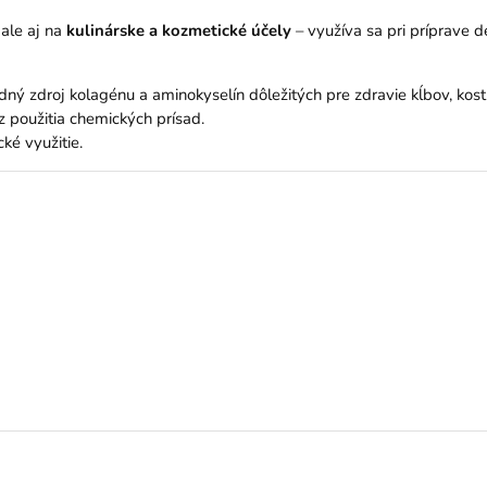
 ale aj na
kulinárske a kozmetické účely
– využíva sa pri príprave d
dný zdroj kolagénu a aminokyselín dôležitých pre zdravie kĺbov, kostí
z použitia chemických prísad.
ké využitie.