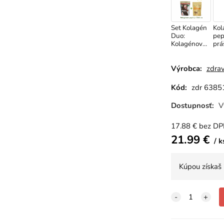
Set Kolagén
Kol
Duo:
pep
Kolagénové
prá
peptidy +
Nik
Želatína
g
Výrobca:
zdrav
Kód:
zdr 6385
Dostupnosť:
V
17.88
€
bez D
21.99
€
k
Kúpou získaš