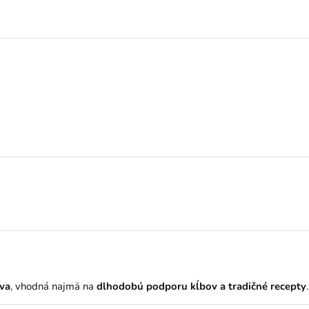
íva
, vhodná najmä na
dlhodobú podporu kĺbov a tradičné recepty
.