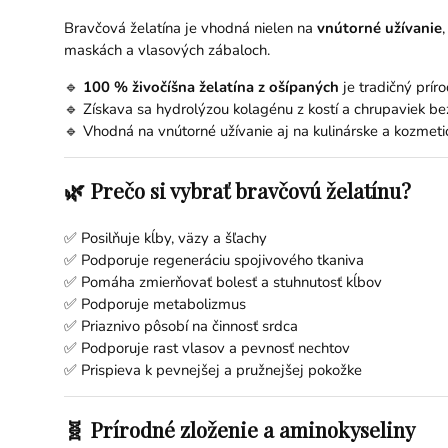
Bravčová želatína je vhodná nielen na
vnútorné užívanie
,
maskách a vlasových zábaloch.
🔹
100 % živočíšna želatína z ošípaných
je tradičný príro
🔹 Získava sa hydrolýzou kolagénu z kostí a chrupaviek be
🔹 Vhodná na vnútorné užívanie aj na kulinárske a kozmetic
🌿 Prečo si vybrať bravčovú želatínu?
✅ Posilňuje kĺby, väzy a šľachy
✅ Podporuje regeneráciu spojivového tkaniva
✅ Pomáha zmierňovať bolesť a stuhnutosť kĺbov
✅ Podporuje metabolizmus
✅ Priaznivo pôsobí na činnosť srdca
✅ Podporuje rast vlasov a pevnosť nechtov
✅ Prispieva k pevnejšej a pružnejšej pokožke
🧬 Prírodné zloženie a aminokyseliny