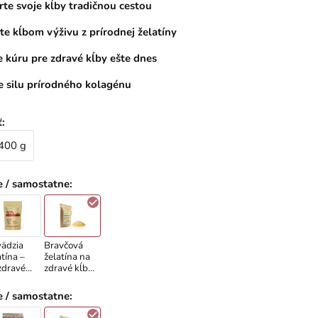
te svoje kĺby tradičnou cestou
te kĺbom výživu z prírodnej želatíny
e kúru pre zdravé kĺby ešte dnes
e silu prírodného kolagénu
ť
:
 400 g
e / samostatne
:
ädzia
Bravčová
atína –
želatína na
zdravé
zdravé kĺby
y
200 / 400 g
e / samostatne
: