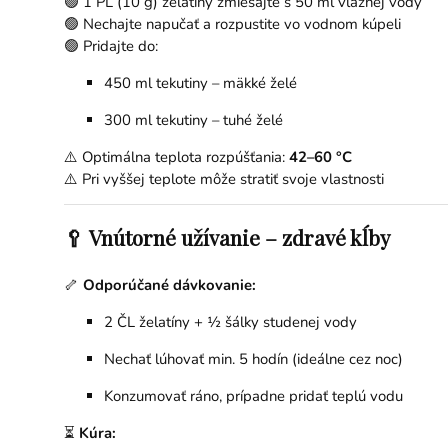
🟢 1 PL (10 g) želatíny zmiešajte s 50 ml vlažnej vody
🟢 Nechajte napučať a rozpustite vo vodnom kúpeli
🟢 Pridajte do:
450 ml tekutiny – mäkké želé
300 ml tekutiny – tuhé želé
⚠️ Optimálna teplota rozpúšťania:
42–60 °C
⚠️ Pri vyššej teplote môže stratiť svoje vlastnosti
🥄 Vnútorné užívanie – zdravé kĺby
🦴
Odporúčané dávkovanie:
2 ČL želatíny + ½ šálky studenej vody
Nechať lúhovať min. 5 hodín (ideálne cez noc)
Konzumovať ráno, prípadne pridať teplú vodu
⏳
Kúra: