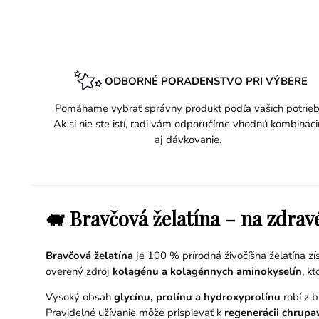
ODBORNÉ PORADENSTVO PRI VÝBERE
Pomáhame vybrať správny produkt podľa vašich potrieb
Ak si nie ste istí, radi vám odporučíme vhodnú kombináci
aj dávkovanie.
🐖 Bravčová želatína – na zdrav
Bravčová želatína
je 100 % prírodná živočíšna želatína zí
overený zdroj
kolagénu a kolagénnych aminokyselín
, k
Vysoký obsah
glycínu, prolínu a hydroxyprolínu
robí z b
Pravidelné užívanie môže prispievať k
regenerácii chrupa