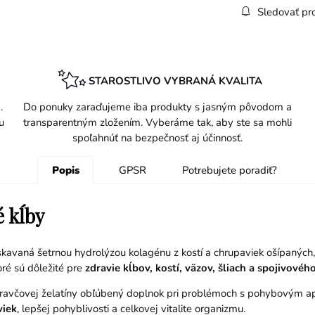
Sledovať pr
STAROSTLIVO VYBRANÁ KVALITA
.
Do ponuky zaraďujeme iba produkty s jasným pôvodom a
u
transparentným zložením. Vyberáme tak, aby ste sa mohli
spoľahnúť na bezpečnosť aj účinnosť.
Popis
GPSR
Potrebujete poradiť?
é kĺby
skavaná šetrnou hydrolýzou kolagénu z kostí a chrupaviek ošípaných,
toré sú dôležité pre
zdravie kĺbov, kostí, väzov, šliach a spojivovéh
ravčovej želatíny obľúbený doplnok pri problémoch s pohybovým apa
viek
, lepšej pohyblivosti a celkovej vitalite organizmu.