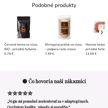
Podobné produkty
Červená henna na vlasy
Bhringaraj prášok na vlasy
Marena farbiars
BIO – prírodné farbenie
– podpora rastu vlasov
prírodné farbiv
vlasov
6.79 €
7.49 €
14.69 €
🟢 Čo hovoria naši zákazníci
⭐⭐⭐⭐⭐
„Vegis mi pomohol zorientovať sa v adaptogénoch.
Oceňujem kvalitu, návody aj poradňu.“