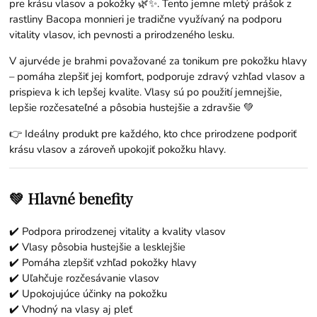
pre krásu vlasov a pokožky 🌿✨. Tento jemne mletý prášok z
rastliny Bacopa monnieri je tradične využívaný na podporu
vitality vlasov, ich pevnosti a prirodzeného lesku.
V ajurvéde je brahmi považované za tonikum pre pokožku hlavy
– pomáha zlepšiť jej komfort, podporuje zdravý vzhľad vlasov a
prispieva k ich lepšej kvalite. Vlasy sú po použití jemnejšie,
lepšie rozčesateľné a pôsobia hustejšie a zdravšie 💚
👉 Ideálny produkt pre každého, kto chce prirodzene podporiť
krásu vlasov a zároveň upokojiť pokožku hlavy.
💚 Hlavné benefity
✔️ Podpora prirodzenej vitality a kvality vlasov
✔️ Vlasy pôsobia hustejšie a lesklejšie
✔️ Pomáha zlepšiť vzhľad pokožky hlavy
✔️ Uľahčuje rozčesávanie vlasov
✔️ Upokojujúce účinky na pokožku
✔️ Vhodný na vlasy aj pleť