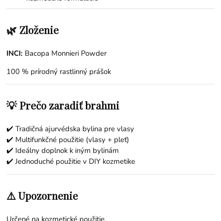
🌿 Zloženie
INCI:
Bacopa Monnieri Powder
100 % prírodný rastlinný prášok
💡 Prečo zaradiť brahmi
✔️ Tradičná ajurvédska bylina pre vlasy
✔️ Multifunkčné použitie (vlasy + pleť)
✔️ Ideálny doplnok k iným bylinám
✔️ Jednoduché použitie v DIY kozmetike
⚠️ Upozornenie
Určené na kozmetické použitie.