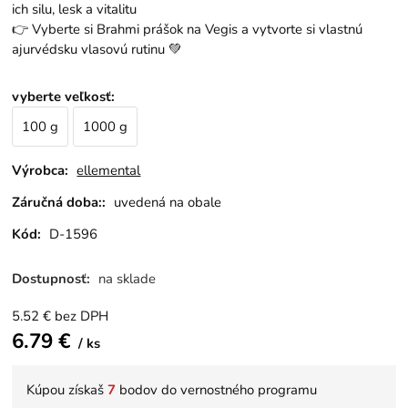
ich silu, lesk a vitalitu
👉 Vyberte si Brahmi prášok na Vegis a vytvorte si vlastnú
ajurvédsku vlasovú rutinu 💚
vyberte veľkosť
:
100 g
1000 g
Výrobca:
ellemental
Záručná doba::
uvedená na obale
Kód:
D-1596
Dostupnosť:
na sklade
5.52
€
bez DPH
6.79
€
ks
Kúpou získaš
7
bodov do vernostného programu