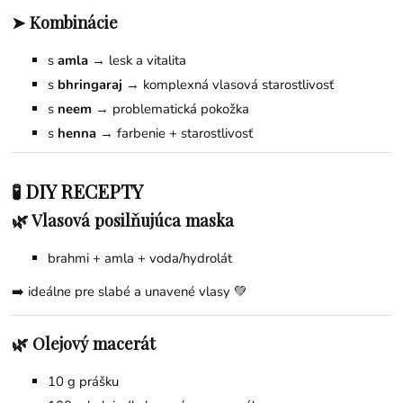
➤ Kombinácie
s
amla
→ lesk a vitalita
s
bhringaraj
→ komplexná vlasová starostlivosť
s
neem
→ problematická pokožka
s
henna
→ farbenie + starostlivosť
🧪 DIY RECEPTY
🌿 Vlasová posilňujúca maska
brahmi + amla + voda/hydrolát
➡️ ideálne pre slabé a unavené vlasy 💚
🌿 Olejový macerát
10 g prášku