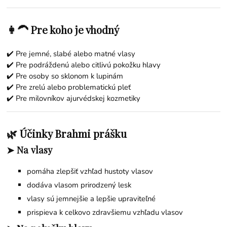
👩‍🦱 Pre koho je vhodný
✔️ Pre jemné, slabé alebo matné vlasy
✔️ Pre podráždenú alebo citlivú pokožku hlavy
✔️ Pre osoby so sklonom k lupinám
✔️ Pre zrelú alebo problematickú pleť
✔️ Pre milovníkov ajurvédskej kozmetiky
🌿 Účinky Brahmi prášku
➤ Na vlasy
pomáha zlepšiť vzhľad hustoty vlasov
dodáva vlasom prirodzený lesk
vlasy sú jemnejšie a lepšie upraviteľné
prispieva k celkovo zdravšiemu vzhľadu vlasov