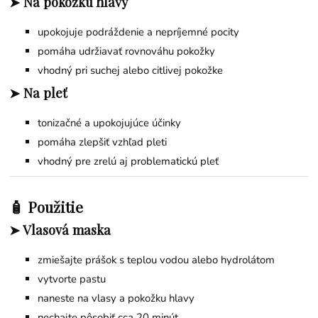
➤ Na pokožku hlavy
upokojuje podráždenie a nepríjemné pocity
pomáha udržiavať rovnováhu pokožky
vhodný pri suchej alebo citlivej pokožke
➤ Na pleť
tonizačné a upokojujúce účinky
pomáha zlepšiť vzhľad pleti
vhodný pre zrelú aj problematickú pleť
🧴 Použitie
➤ Vlasová maska
zmiešajte prášok s teplou vodou alebo hydrolátom
vytvorte pastu
naneste na vlasy a pokožku hlavy
nechajte pôsobiť cca 20 minút