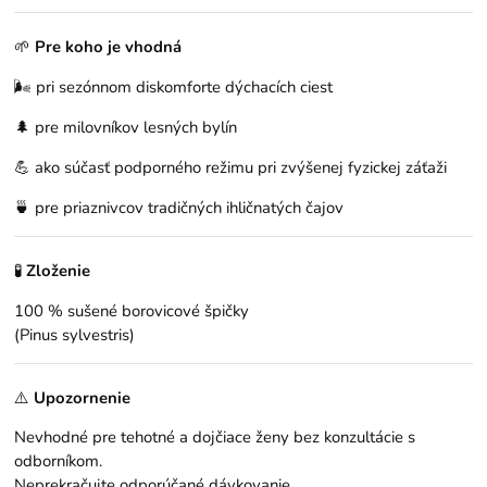
🌱
Pre koho je vhodná
🌬️ pri sezónnom diskomforte dýchacích ciest
🌲 pre milovníkov lesných bylín
💪 ako súčasť podporného režimu pri zvýšenej fyzickej záťaži
🍵 pre priaznivcov tradičných ihličnatých čajov
🧪
Zloženie
100 % sušené borovicové špičky
(Pinus sylvestris)
⚠️
Upozornenie
Nevhodné pre tehotné a dojčiace ženy bez konzultácie s
odborníkom.
Neprekračujte odporúčané dávkovanie.