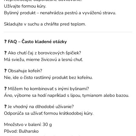
Užívajte formou kúry.
Bylinný produkt – nenahrádza pestrú a vyváženú stravu.
Skladujte v suchu a chráňte pred teplom.
❓
FAQ – Často kladené otázky
❓ Ako chutí čaj z borovicových špičiek?
Má sviežu, mierne živicovú a lesnú chuť.
❓ Obsahuje kofeín?
Nie, ide o čisto rastlinný produkt bez kofeínu.
❓ Môžem ho kombinovať s inými bylinami?
Áno, výborne sa hodí napríklad s lipou, tymianom alebo bazou.
❓ Je vhodný na dlhodobé užívanie?
Odporúča sa užívať formou krátkodobej kúry.
Množstvo v balení: 30 g
Pôvod: Bulharsko