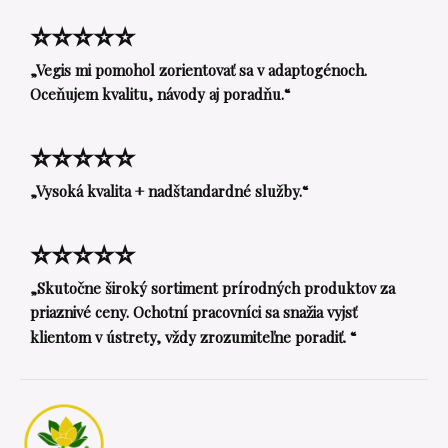
⭐⭐⭐⭐⭐
„Vegis mi pomohol zorientovať sa v adaptogénoch.
Oceňujem kvalitu, návody aj poradňu.“
⭐⭐⭐⭐⭐
„Vysoká kvalita + nadštandardné služby.“
⭐⭐⭐⭐⭐
„Skutočne široký sortiment prírodných produktov za
priaznivé ceny. Ochotní pracovníci sa snažia vyjsť
klientom v ústrety, vždy zrozumiteľne poradiť. “