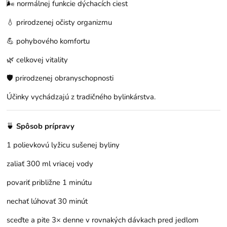
🌬️ normálnej funkcie dýchacích ciest
💧 prirodzenej očisty organizmu
💪 pohybového komfortu
🌿 celkovej vitality
🛡️ prirodzenej obranyschopnosti
Účinky vychádzajú z tradičného bylinkárstva.
🍵
Spôsob prípravy
1 polievkovú lyžicu sušenej byliny
zaliať 300 ml vriacej vody
povariť približne 1 minútu
nechať lúhovať 30 minút
sceďte a pite 3× denne v rovnakých dávkach pred jedlom