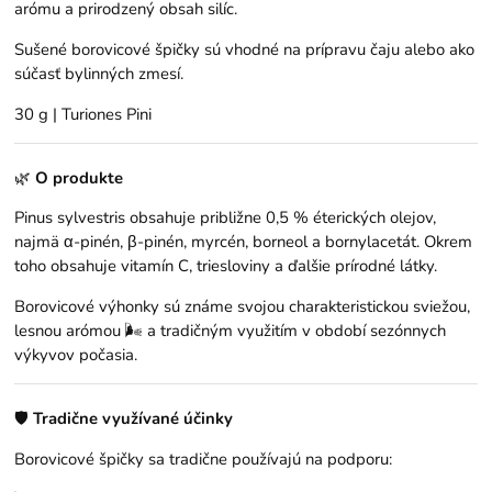
arómu a prirodzený obsah silíc.
Sušené borovicové špičky sú vhodné na prípravu čaju alebo ako
súčasť bylinných zmesí.
30 g | Turiones Pini
🌿
O produkte
Pinus sylvestris obsahuje približne 0,5 % éterických olejov,
najmä α-pinén, β-pinén, myrcén, borneol a bornylacetát. Okrem
toho obsahuje vitamín C, triesloviny a ďalšie prírodné látky.
Borovicové výhonky sú známe svojou charakteristickou sviežou,
lesnou arómou 🌬️ a tradičným využitím v období sezónnych
výkyvov počasia.
🛡️
Tradične využívané účinky
Borovicové špičky sa tradične používajú na podporu: