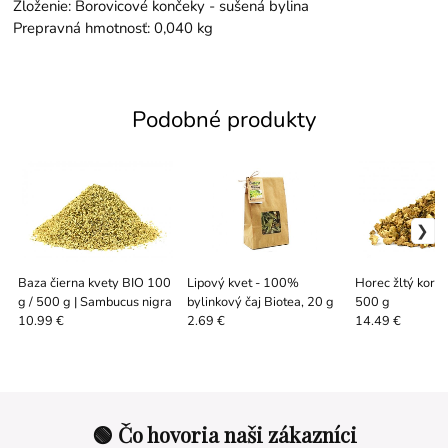
Zloženie: Borovicové končeky - sušená bylina
Prepravná hmotnosť: 0,040 kg
Podobné produkty
Baza čierna kvety BIO 100
Lipový kvet - 100%
Horec žltý kore
g / 500 g | Sambucus nigra
bylinkový čaj Biotea, 20 g
500 g
10.99 €
2.69 €
14.49 €
🟢 Čo hovoria naši zákazníci