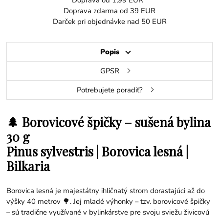
Doprava od 1,99 EUR
Doprava zdarma od 39 EUR
Darček pri objednávke nad 50 EUR
Popis
GPSR
Potrebujete poradiť?
🌲
Borovicové špičky – sušená bylina
30 g
Pinus sylvestris | Borovica lesná |
Bilkaria
Borovica lesná je majestátny ihličnatý strom dorastajúci až do
výšky 40 metrov 🌳. Jej mladé výhonky – tzv. borovicové špičky
– sú tradične využívané v bylinkárstve pre svoju sviežu živicovú