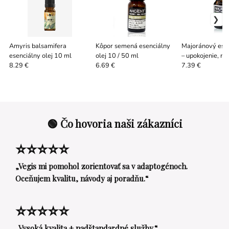
Amyris balsamifera
Kôpor semená esenciálny
Majoránový esen
esenciálny olej 10 ml
olej 10 / 50 ml
– upokojenie, re
spánok
8.29 €
6.69 €
7.39 €
🟢 Čo hovoria naši zákazníci
⭐⭐⭐⭐⭐
„Vegis mi pomohol zorientovať sa v adaptogénoch.
Oceňujem kvalitu, návody aj poradňu.“
⭐⭐⭐⭐⭐
„Vysoká kvalita + nadštandardné služby.“