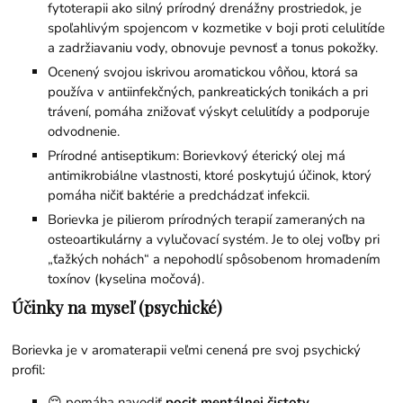
fytoterapii ako silný prírodný drenážny prostriedok, je
spoľahlivým spojencom v kozmetike v boji proti celulitíde
a zadržiavaniu vody, obnovuje pevnosť a tonus pokožky.
Ocenený svojou iskrivou aromatickou vôňou, ktorá sa
používa v antiinfekčných, pankreatických tonikách a pri
trávení, pomáha znižovať výskyt celulitídy a podporuje
odvodnenie.
Prírodné antiseptikum: Borievkový éterický olej má
antimikrobiálne vlastnosti, ktoré poskytujú účinok, ktorý
pomáha ničiť baktérie a predchádzať infekcii.
Borievka je pilierom prírodných terapií zameraných na
osteoartikulárny a vylučovací systém. Je to olej voľby pri
„ťažkých nohách“ a nepohodlí spôsobenom hromadením
toxínov (kyselina močová).
Účinky na myseľ (psychické)
Borievka je v aromaterapii veľmi cenená pre svoj psychický
profil:
😌 pomáha navodiť
pocit mentálnej čistoty