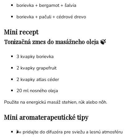
borievka +
bergamot
+
šalvia
borievka +
pačuli
+
cédrové drevo
Mini recept
Tonizačná zmes do masážneho oleja 🍃
3 kvapky borievka
2 kvapky
grapefruit
2 kvapky
atlas céder
20 ml nosného oleja
Použite na energickú masáž stehien, rúk alebo nôh.
Mini aromaterapeutické tipy
🌬️ pridajte do difuzéra pre sviežu a lesnú atmosféru