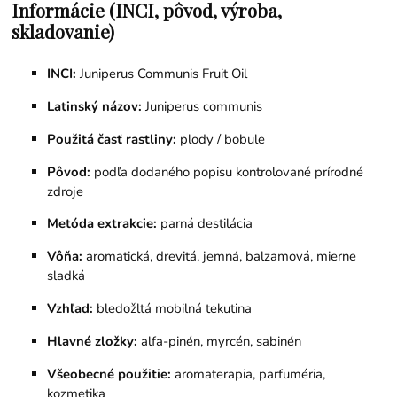
Informácie (INCI, pôvod, výroba,
skladovanie)
INCI:
Juniperus Communis Fruit Oil
Latinský názov:
Juniperus communis
Použitá časť rastliny:
plody / bobule
Pôvod:
podľa dodaného popisu kontrolované prírodné
zdroje
Metóda extrakcie:
parná destilácia
Vôňa:
aromatická, drevitá, jemná, balzamová, mierne
sladká
Vzhľad:
bledožltá mobilná tekutina
Hlavné zložky:
alfa-pinén, myrcén, sabinén
Všeobecné použitie:
aromaterapia, parfuméria,
kozmetika