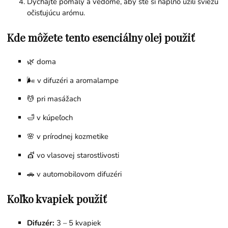
Dýchajte pomaly a vedome, aby ste si naplno užili sviežu
očisťujúcu arómu.
Kde môžete tento esenciálny olej použiť
🌿 doma
🌬️ v difuzéri a aromalampe
💆 pri masážach
🛁 v kúpeľoch
🌸 v prírodnej kozmetike
💇 vo vlasovej starostlivosti
🚗 v automobilovom difuzéri
Koľko kvapiek použiť
Difuzér:
3 – 5 kvapiek