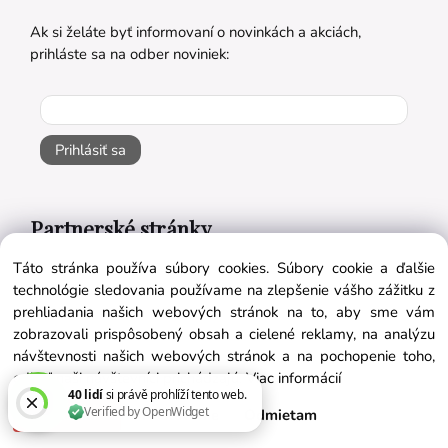
Ak si želáte byť informovaní o novinkách a akciách,
prihláste sa na odber noviniek:
Prihlásiť sa
Partnerské stránky
Táto stránka používa súbory cookies. Súbory cookie a ďalšie
nichetravel.sk
technológie sledovania používame na zlepšenie vášho zážitku z
prehliadania našich webových stránok na to, aby sme vám
objavsvet.blog
zobrazovali prispôsobený obsah a cielené reklamy, na analýzu
návštevnosti našich webových stránok a na pochopenie toho,
odkiaľ naši návštevníci prichádzajú.
Viac informácií
Súhlasím
Nastavenie
Odmietam
Naše appky pre vás úplne ZADARMO: