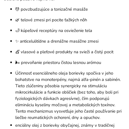
💆 povzbudzujúce a tonizačné masáže
🌿 telové zmesi pri pocite ťažkých nôh
🛁 kúpeľové receptúry na osvieženie tela
✨ anticelulitídne a drenážne masážne zmesi
💇 vlasové a pleťové produkty na svieži a čistý pocit
🌬️ prevoňanie priestoru čistou lesnou arómou
Účinnosť esenciálneho oleja borievky spočíva v jeho
bohatstve na monoterpény, najmä alfa-pinén a sabinén.
Tieto zlúčeniny pôsobia synergicky na stimuláciu
mikrocirkulácie a funkcie obličiek (bez toho, aby boli pri
fyziologických dávkach agresívne), čím podporujú
elimináciu kyseliny močovej a metabolických toxínov.
Tento mechanizmus vysvetľuje jeho časté používanie pri
liečbe reumatických ochorení, dny a opuchov.
enciálny olej z borievky obyčajnej, známy v tradičnej