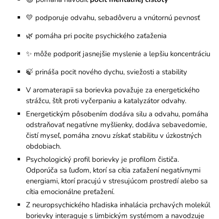
💛 podporuje odvahu, sebadôveru a vnútornú pevnosť
🌿 pomáha pri pocite psychického zaťaženia
✨ môže podporiť jasnejšie myslenie a lepšiu koncentráciu
🍃 prináša pocit nového dychu, sviežosti a stability
V aromaterapii sa borievka považuje za energetického
strážcu, štít proti vyčerpaniu a katalyzátor odvahy.
Energetickým pôsobením dodáva silu a odvahu, pomáha
odstraňovať negatívne myšlienky, dodáva sebavedomie,
čistí myseľ, pomáha znovu získať stabilitu v úzkostných
obdobiach.
Psychologický profil borievky je profilom čističa.
Odporúča sa ľuďom, ktorí sa cítia zaťažení negatívnymi
energiami, ktorí pracujú v stresujúcom prostredí alebo sa
cítia emocionálne preťažení.
Z neuropsychického hľadiska inhalácia prchavých molekúl
borievky interaguje s limbickým systémom a navodzuje