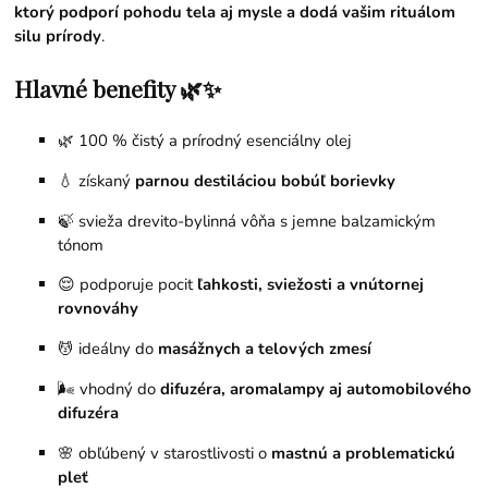
ktorý podporí pohodu tela aj mysle a dodá vašim rituálom
silu prírody
.
Hlavné benefity 🌿✨
🌿 100 % čistý a prírodný esenciálny olej
💧 získaný
parnou destiláciou bobúľ borievky
🍃 svieža drevito-bylinná vôňa s jemne balzamickým
tónom
😌 podporuje pocit
ľahkosti, sviežosti a vnútornej
rovnováhy
💆 ideálny do
masážnych a telových zmesí
🌬️ vhodný do
difuzéra, aromalampy aj automobilového
difuzéra
🌸 obľúbený v starostlivosti o
mastnú a problematickú
pleť