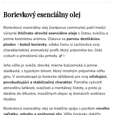
Borievkový esenciálny olej
Borievkový esenciálny olej (Juniperus communis) patrí medzi
výrazné
ihličnato-drevité esenciálne oleje
s čistou, sviežou a
jemne korenistou arómou. Získava sa
parnou destiláciou
plodov – bobúľ borievky
, vďaka čomu si zachováva svoj
charakteristický aromatický profil, ktorý pripomína les, čistý
vzduch a prirodzenú silu prírody. 🌿✨
Jeho vôňa je svieža, drevitá, mierne balzamická a jemne
sladkastá, s typickým tónom, ktorý mnohým pripomína vôňu
ginu. V aromaterapii je borievka obľúbená pre svoj
očisťujúci,
povzbudzujúci a stabilizačný charakter
. Pomáha vytvoriť
atmosféru ľahkosti, sviežosti a mentálnej čistoty, a preto je
ideálna do difuzéra, masážnych olejov aj domácich wellness
rituálov.
Borievkový esenciálny olej sa tradične spája s pocitom
nového
začiatku, odvahy a vnútornej sily
. Vôňa borievky dokáže