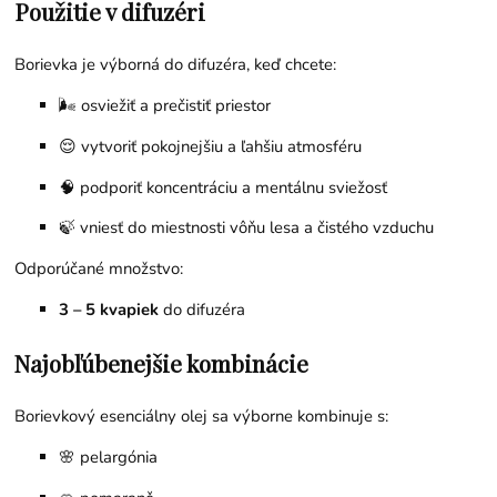
Použitie v difuzéri
Borievka je výborná do difuzéra, keď chcete:
🌬️ osviežiť a prečistiť priestor
😌 vytvoriť pokojnejšiu a ľahšiu atmosféru
🧠 podporiť koncentráciu a mentálnu sviežosť
🍃 vniesť do miestnosti vôňu lesa a čistého vzduchu
Odporúčané množstvo:
3 – 5 kvapiek
do difuzéra
Najobľúbenejšie kombinácie
Borievkový esenciálny olej sa výborne kombinuje s:
🌸
pelargónia