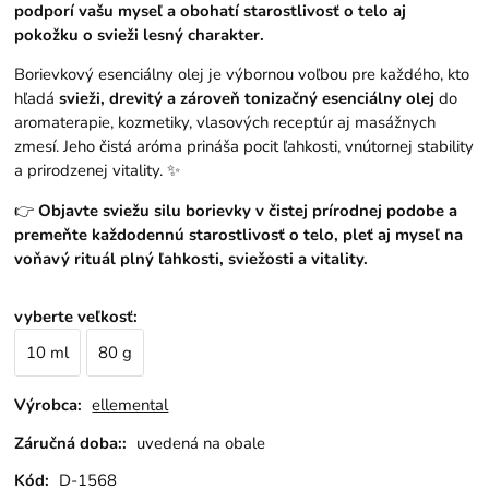
podporí vašu myseľ a obohatí starostlivosť o telo aj
pokožku o svieži lesný charakter.
Borievkový esenciálny olej je výbornou voľbou pre každého, kto
hľadá
svieži, drevitý a zároveň tonizačný esenciálny olej
do
aromaterapie, kozmetiky, vlasových receptúr aj masážnych
zmesí. Jeho čistá aróma prináša pocit ľahkosti, vnútornej stability
a prirodzenej vitality. ✨
👉
Objavte sviežu silu borievky v čistej prírodnej podobe a
premeňte každodennú starostlivosť o telo, pleť aj myseľ na
voňavý rituál plný ľahkosti, sviežosti a vitality.
vyberte veľkosť
:
10 ml
80 g
Výrobca:
ellemental
Záručná doba::
uvedená na obale
Kód:
D-1568