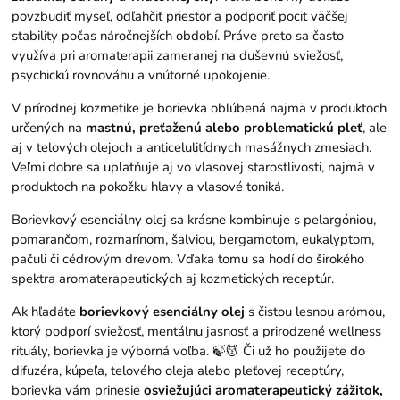
povzbudiť myseľ, odľahčiť priestor a podporiť pocit väčšej
stability počas náročnejších období. Práve preto sa často
využíva pri aromaterapii zameranej na duševnú sviežosť,
psychickú rovnováhu a vnútorné upokojenie.
V prírodnej kozmetike je borievka obľúbená najmä v produktoch
určených na
mastnú, preťaženú alebo problematickú pleť
, ale
aj v telových olejoch a anticelulitídnych masážnych zmesiach.
Veľmi dobre sa uplatňuje aj vo vlasovej starostlivosti, najmä v
produktoch na pokožku hlavy a vlasové toniká.
Borievkový esenciálny olej sa krásne kombinuje s pelargóniou,
pomarančom, rozmarínom, šalviou, bergamotom, eukalyptom,
pačuli či cédrovým drevom. Vďaka tomu sa hodí do širokého
spektra aromaterapeutických aj kozmetických receptúr.
Ak hľadáte
borievkový esenciálny olej
s čistou lesnou arómou,
ktorý podporí sviežosť, mentálnu jasnosť a prirodzené wellness
rituály, borievka je výborná voľba. 🍃💆 Či už ho použijete do
difuzéra, kúpeľa, telového oleja alebo pleťovej receptúry,
borievka vám prinesie
osviežujúci aromaterapeutický zážitok,