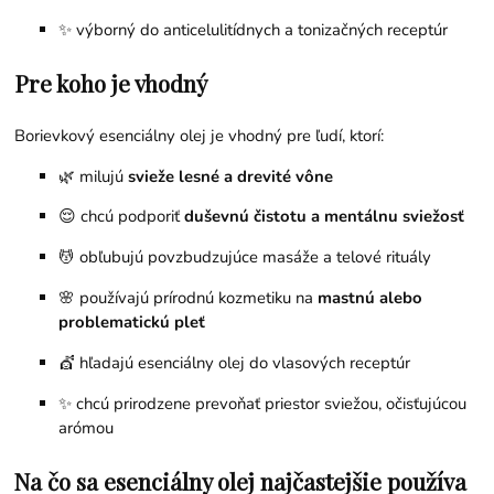
✨ výborný do anticelulitídnych a tonizačných receptúr
Pre koho je vhodný
Borievkový esenciálny olej je vhodný pre ľudí, ktorí:
🌿 milujú
svieže lesné a drevité vône
😌 chcú podporiť
duševnú čistotu a mentálnu sviežosť
💆 obľubujú povzbudzujúce masáže a telové rituály
🌸 používajú prírodnú kozmetiku na
mastnú alebo
problematickú pleť
💇 hľadajú esenciálny olej do vlasových receptúr
✨ chcú prirodzene prevoňať priestor sviežou, očisťujúcou
arómou
Na čo sa esenciálny olej najčastejšie používa