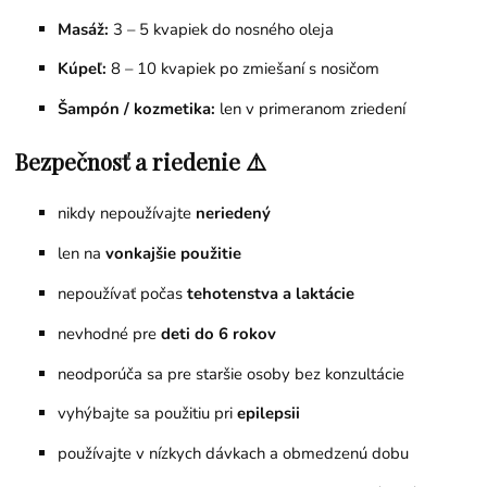
Masáž:
3 – 5 kvapiek do nosného oleja
Kúpeľ:
8 – 10 kvapiek po zmiešaní s nosičom
Šampón / kozmetika:
len v primeranom zriedení
Bezpečnosť a riedenie ⚠️
nikdy nepoužívajte
neriedený
len na
vonkajšie použitie
nepoužívať počas
tehotenstva a laktácie
nevhodné pre
deti do 6 rokov
neodporúča sa pre staršie osoby bez konzultácie
vyhýbajte sa použitiu pri
epilepsii
používajte v nízkych dávkach a obmedzenú dobu