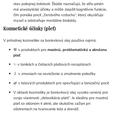
stav pokojnej bdelosti. Štúdie naznačujú, že alfa-pinén
má anxiolytické účinky a môže zlepšiť kognitívne funkcie,
čím ponúka pocit „čerstvého vzduchu“, ktorý okysličuje
myseľ a odstraňuje mentálne blokády.
Kozmetické účinky (pleť)
V prírodnej kozmetike sa borievkový olej používa najmä:
🌸 v produktoch pre
mastnú, problematickú a aknóznu
pleť
✨ v tonikách a čistiacich pleťových receptúrach
💧 v zmesiach na osvieženie a zmatnenie pokožky
🌿 v telových produktoch pre spevňujúci a tonizačný pocit
V oblasti kozmetiky je borievkový olej vysoko cenený pre
svoje vlastnosti „detoxikácie pleti“. Je ideálny pre mastnú
pleť so sklonom k ​​akné, ale skutočne zažiari pri
ošetreniach na tvarovanie tela a drenáž.