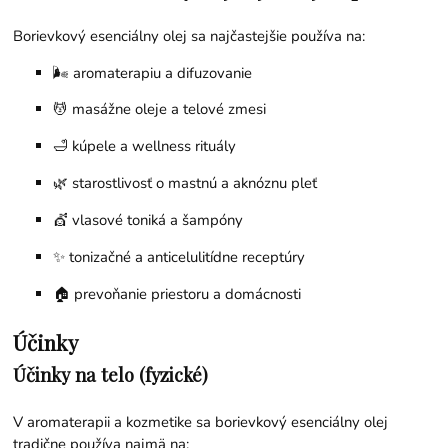
Borievkový esenciálny olej sa najčastejšie používa na:
🌬️ aromaterapiu a difuzovanie
💆 masážne oleje a telové zmesi
🛁 kúpele a wellness rituály
🌿 starostlivosť o mastnú a aknóznu pleť
💇 vlasové toniká a šampóny
✨ tonizačné a anticelulitídne receptúry
🏠 prevoňanie priestoru a domácnosti
Účinky
Účinky na telo (fyzické)
V aromaterapii a kozmetike sa borievkový esenciálny olej
tradične používa najmä na: