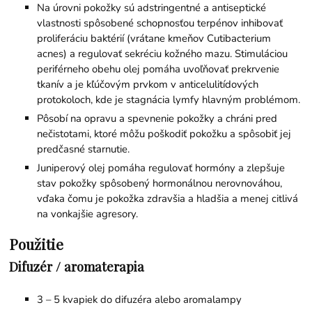
Na úrovni pokožky sú adstringentné a antiseptické
vlastnosti spôsobené schopnosťou terpénov inhibovať
proliferáciu baktérií (vrátane kmeňov Cutibacterium
acnes) a regulovať sekréciu kožného mazu. Stimuláciou
periférneho obehu olej pomáha uvoľňovať prekrvenie
tkanív a je kľúčovým prvkom v anticelulitídových
protokoloch, kde je stagnácia lymfy hlavným problémom.
Pôsobí na opravu a spevnenie pokožky a chráni pred
nečistotami, ktoré môžu poškodiť pokožku a spôsobiť jej
predčasné starnutie.
Juniperový olej pomáha regulovať hormóny a zlepšuje
stav pokožky spôsobený hormonálnou nerovnováhou,
vďaka čomu je pokožka zdravšia a hladšia a menej citlivá
na vonkajšie agresory.
Použitie
Difuzér / aromaterapia
3 – 5 kvapiek do difuzéra alebo aromalampy