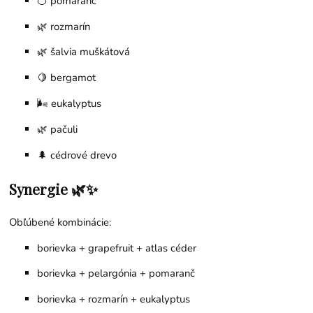
🍊
pomaranč
🌿
rozmarín
🌿
šalvia muškátová
🍋
bergamot
🌬️
eukalyptus
🌿
pačuli
🌲 cédrové drevo
Synergie 🌿✨
Obľúbené kombinácie:
borievka +
grapefruit
+
atlas céder
borievka +
pelargónia
+
pomaranč
borievka +
rozmarín
+
eukalyptus