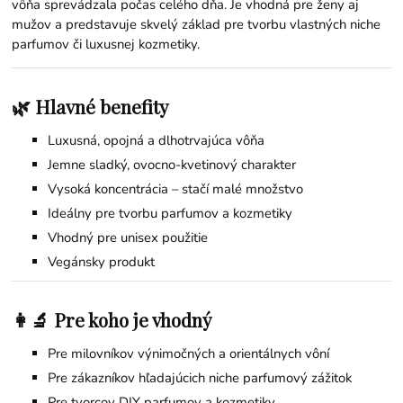
vôňa sprevádzala počas celého dňa. Je vhodná pre ženy aj
mužov a predstavuje skvelý základ pre tvorbu vlastných niche
parfumov či luxusnej kozmetiky.
🌿 Hlavné benefity
Luxusná, opojná a dlhotrvajúca vôňa
Jemne sladký, ovocno-kvetinový charakter
Vysoká koncentrácia – stačí malé množstvo
Ideálny pre tvorbu parfumov a kozmetiky
Vhodný pre unisex použitie
Vegánsky produkt
👩‍🔬 Pre koho je vhodný
Pre milovníkov výnimočných a orientálnych vôní
Pre zákazníkov hľadajúcich niche parfumový zážitok
Pre tvorcov DIY parfumov a kozmetiky