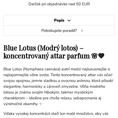
Darček pri objednávke nad 50 EUR
Popis
Potrebujete poradiť?
Blue Lotus (Modrý lotos) –
koncentrovaný attar parfum 🌸💙
Blue Lotus (Nymphaea caerulea) patrí medzi najluxusnejšie a
najtajomnejšie vône sveta. Tento koncentrovaný attar vás očarí
svojou opojnou, jemne sladkou a ovocnou arómou, ktorá pôsobí
elegantne, harmonicky a zároveň zmyselne. Vôňa modrého
lotosu je známa svojím hlbokým, takmer mystickým
charakterom – ideálna pre chvíle relaxu, sebapoznania aj
výnimočné okamihy. ✨
Vďaka vysokej koncentrácii stačí len malé množstvo, aby vás