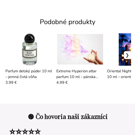
Podobné produkty
Parfum detský púder 10 ml
Extreme Hyperion attar
Oriental Night p
– jemná čistá vôňa
parfum 10 ml – pánska
10 ml – orientál
korenistá vôňa
vôňa
3.99 €
4.99 €
🟢 Čo hovoria naši zákazníci
⭐⭐⭐⭐⭐