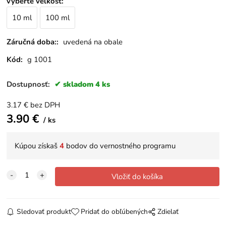
vyberte veľkosť
:
10 ml
100 ml
Záručná doba::
uvedená na obale
Kód:
g 1001
Dostupnosť:
skladom 4 ks
3.17
€
bez DPH
3.90
€
ks
Kúpou získaš
4
bodov do vernostného programu
Sledovať produkt
Pridať do obľúbených
Zdielať