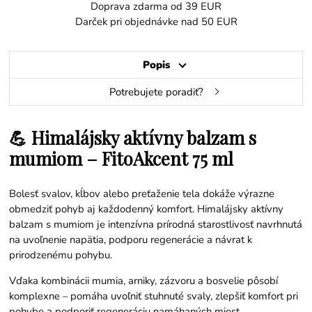
Doprava zdarma od 39 EUR
Darček pri objednávke nad 50 EUR
Popis
Potrebujete poradiť?
💪 Himalájsky aktívny balzam s
mumiom – FitoAkcent 75 ml
Bolesť svalov, kĺbov alebo preťaženie tela dokáže výrazne
obmedziť pohyb aj každodenný komfort. Himalájsky aktívny
balzam s mumiom je intenzívna prírodná starostlivosť navrhnutá
na uvoľnenie napätia, podporu regenerácie a návrat k
prirodzenému pohybu.
Vďaka kombinácii mumia, arniky, zázvoru a bosvelie pôsobí
komplexne – pomáha uvoľniť stuhnuté svaly, zlepšiť komfort pri
pohybe a podporiť regeneráciu namáhaných miest.