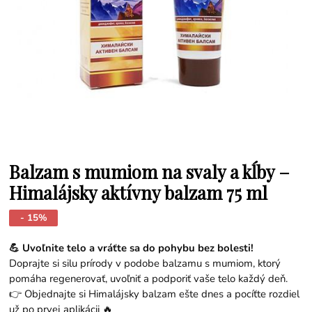
Balzam s mumiom na svaly a kĺby –
Himalájsky aktívny balzam 75 ml
- 15%
💪 Uvoľnite telo a vráťte sa do pohybu bez bolesti!
Doprajte si silu prírody v podobe balzamu s mumiom, ktorý
pomáha regenerovať, uvoľniť a podporiť vaše telo každý deň.
👉 Objednajte si Himalájsky balzam ešte dnes a pocíťte rozdiel
už po prvej aplikácii 🔥