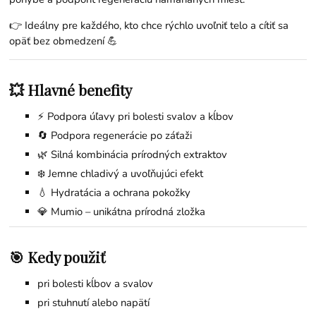
👉 Ideálny pre každého, kto chce rýchlo uvoľniť telo a cítiť sa
opäť bez obmedzení 💪
💥 Hlavné benefity
⚡ Podpora úľavy pri bolesti svalov a kĺbov
🔄 Podpora regenerácie po záťaži
🌿 Silná kombinácia prírodných extraktov
❄️ Jemne chladivý a uvoľňujúci efekt
💧 Hydratácia a ochrana pokožky
💎 Mumio – unikátna prírodná zložka
🎯 Kedy použiť
pri bolesti kĺbov a svalov
pri stuhnutí alebo napätí