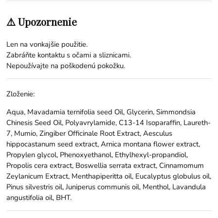
⚠️ Upozornenie
Len na vonkajšie použitie.
Zabráňte kontaktu s očami a sliznicami.
Nepoužívajte na poškodenú pokožku.
Zloženie:
Aqua, Mavadamia ternifolia seed Oil, Glycerin, Simmondsia
Chinesis Seed Oil, Polyavrylamide, C13-14 Isoparaffin, Laureth-
7, Mumio, Zingiber Officinale Root Extract, Aesculus
hippocastanum seed extract, Arnica montana flower extract,
Propylen glycol, Phenoxyethanol, Ethylhexyl-propandiol,
Propolis cera extract, Boswellia serrata extract, Cinnamomum
Zeylanicum Extract, Menthapiperitta oil, Eucalyptus globulus oil,
Pinus silvestris oil, Juniperus communis oil, Menthol, Lavandula
angustifolia oil, BHT.