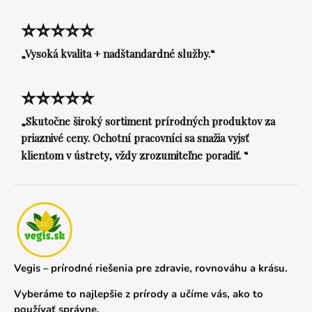
⭐⭐⭐⭐⭐
„Vysoká kvalita + nadštandardné služby.“
⭐⭐⭐⭐⭐
„Skutočne široký sortiment prírodných produktov za
priaznivé ceny. Ochotní pracovníci sa snažia vyjsť
klientom v ústrety, vždy zrozumiteľne poradiť. “
Vegis – prírodné riešenia pre zdravie, rovnováhu a krásu.
Vyberáme to najlepšie z prírody a učíme vás, ako to
používať správne.