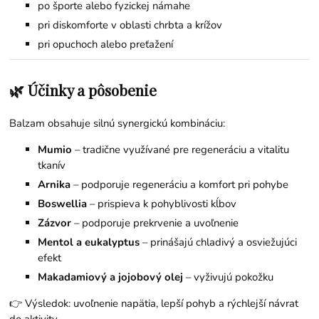
po športe alebo fyzickej námahe
pri diskomforte v oblasti chrbta a krížov
pri opuchoch alebo preťažení
🌿 Účinky a pôsobenie
Balzam obsahuje silnú synergickú kombináciu:
Mumio
– tradične využívané pre regeneráciu a vitalitu
tkanív
Arnika
– podporuje regeneráciu a komfort pri pohybe
Boswellia
– prispieva k pohyblivosti kĺbov
Zázvor
– podporuje prekrvenie a uvoľnenie
Mentol a eukalyptus
– prinášajú chladivý a osviežujúci
efekt
Makadamiový a jojobový olej
– vyživujú pokožku
👉 Výsledok: uvoľnenie napätia, lepší pohyb a rýchlejší návrat