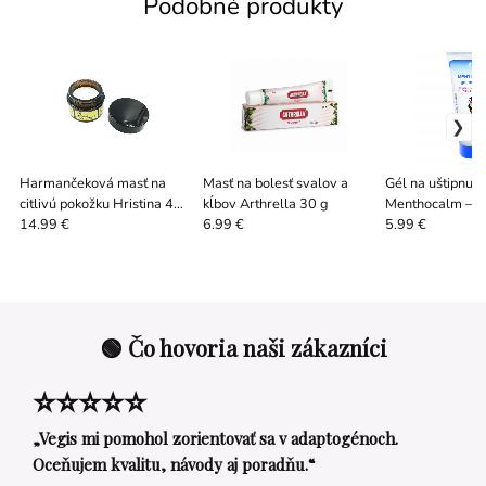
Podobné produkty
Harmančeková masť na
Masť na bolesť svalov a
Gél na uštipnut
citlivú pokožku Hristina 40
kĺbov Arthrella 30 g
Menthocalm – o
ml
úľava (35 ml)
14.99 €
6.99 €
5.99 €
🟢 Čo hovoria naši zákazníci
⭐⭐⭐⭐⭐
„Vegis mi pomohol zorientovať sa v adaptogénoch.
Oceňujem kvalitu, návody aj poradňu.“