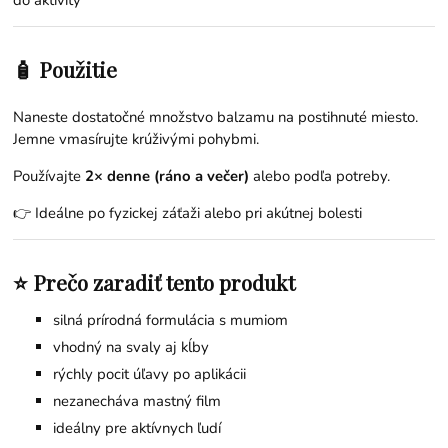
do aktivity
🧴 Použitie
Naneste dostatočné množstvo balzamu na postihnuté miesto.
Jemne vmasírujte krúživými pohybmi.
Používajte
2× denne (ráno a večer)
alebo podľa potreby.
👉 Ideálne po fyzickej záťaži alebo pri akútnej bolesti
⭐ Prečo zaradiť tento produkt
silná prírodná formulácia s mumiom
vhodný na svaly aj kĺby
rýchly pocit úľavy po aplikácii
nezanecháva mastný film
ideálny pre aktívnych ľudí