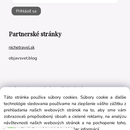
Prihlásiť sa
Partnerské stránky
nichetravel.sk
objavsvet.blog
Naše appky pre vás úplne ZADARMO:
Táto stránka používa súbory cookies. Súbory cookie a ďalšie
Tréningový plán na mieru
technológie sledovania používame na zlepšenie vášho zážitku z
BMI kalkulačka
prehliadania našich webových stránok na to, aby sme vám
zobrazovali prispôsobený obsah a cielené reklamy, na analýzu
Vygeneruj si výživový plán na mieru
návštevnosti našich webových stránok a na pochopenie toho,
odkiaľ naši návštevníci prichádzajú.
Viac informácií