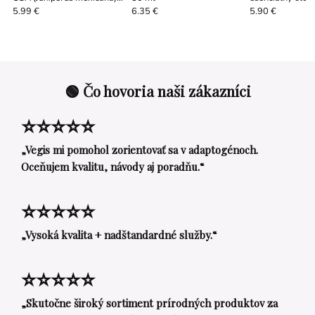
10 / 50 / 100 ml
5.99 €
6.35 €
5.90 €
🟢 Čo hovoria naši zákazníci
⭐⭐⭐⭐⭐
„Vegis mi pomohol zorientovať sa v adaptogénoch.
Oceňujem kvalitu, návody aj poradňu.“
⭐⭐⭐⭐⭐
„Vysoká kvalita + nadštandardné služby.“
⭐⭐⭐⭐⭐
„Skutočne široký sortiment prírodných produktov za