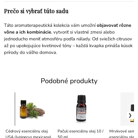
Prečo si vybrať túto sadu
Táto aromaterapeutická kolekcia vám umožní
objavovať rôzne
vône a ich kombinácie
, vytvoriť si vlastné zmesi alebo
jednoducho meniť atmosféru podľa nálady. Od sviežich citrusov
až po upokojujúce kvetinové tóny – každá kvapka prináša kúsok
prírody do vášho domova.
Podobné produkty
Cédrový esenciálny olej
Pačuli esenciálny olej 10 /
Mrvkvové seme
USA (Juniperus mexicana) |
50 ml
esenciálny olej