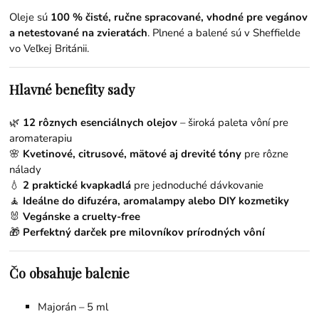
Oleje sú
100 % čisté, ručne spracované, vhodné pre vegánov
a netestované na zvieratách
. Plnené a balené sú v Sheffielde
vo Veľkej Británii.
Hlavné benefity sady
🌿
12 rôznych esenciálnych olejov
– široká paleta vôní pre
aromaterapiu
🌸
Kvetinové, citrusové, mätové aj drevité tóny
pre rôzne
nálady
💧
2 praktické kvapkadlá
pre jednoduché dávkovanie
🧘
Ideálne do difuzéra, aromalampy alebo DIY kozmetiky
🐰
Vegánske a cruelty-free
🎁
Perfektný darček pre milovníkov prírodných vôní
Čo obsahuje balenie
Majorán
– 5 ml